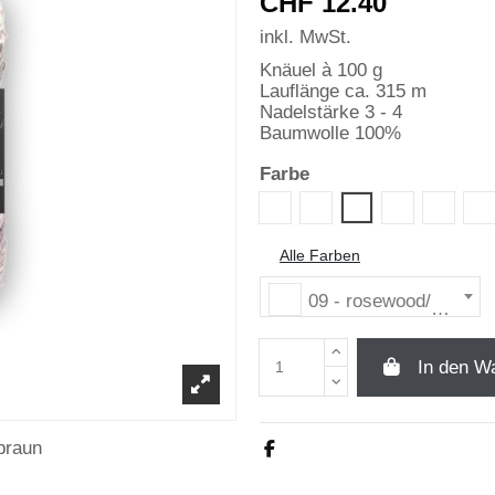
CHF 12.40
inkl. MwSt.
Knäuel à 100 g
Lauflänge ca. 315 m
Nadelstärke 3 - 4
Baumwolle 100%
Farbe
07 - rainbow
08 - grün/gelb
10 - ozean
11 - w
12
09 - rosewood/b
Alle Farben
09 - rosewood/braun
In den W