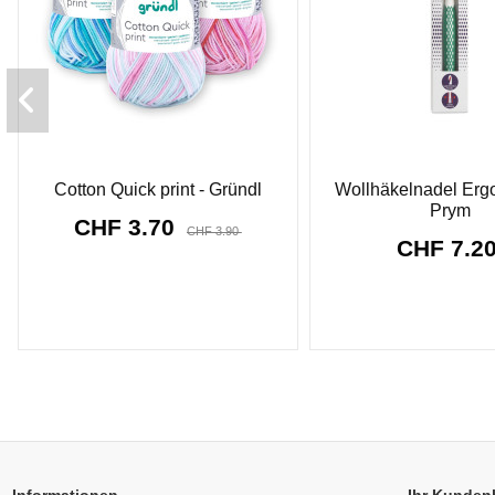
Cotton Quick print - Gründl
Wollhäkelnadel Erg
Prym
CHF 3.70
CHF 3.90
CHF 7.2
8912
d.
03
:
58
:
52