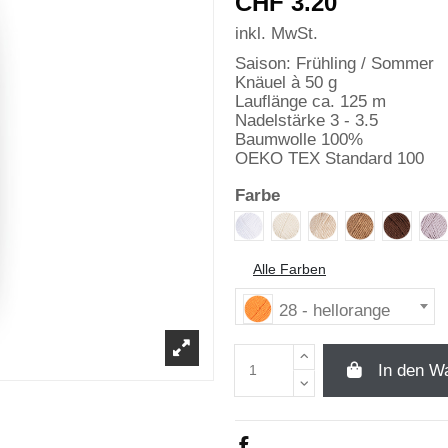
CHF 3.20
inkl. MwSt.
Saison: Frühling / Sommer
Knäuel à 50 g
Lauflänge ca. 125 m
Nadelstärke 3 - 3.5
Baumwolle 100%
OEKO TEX Standard 100
Farbe
01 - weiss
02 - creme
05 - beige
08 - hellbra
10 - s
1
Alle Farben
28 - hellorange
In den W