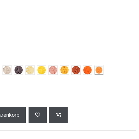
un
choko
2 - mauve
15 - natur
18 - softbraun
21 - pastellgelb
22 - gelb
23 - lachs
24 - ocker
25 - rostbraun
27 - orange
28 - hellorange
arenkorb