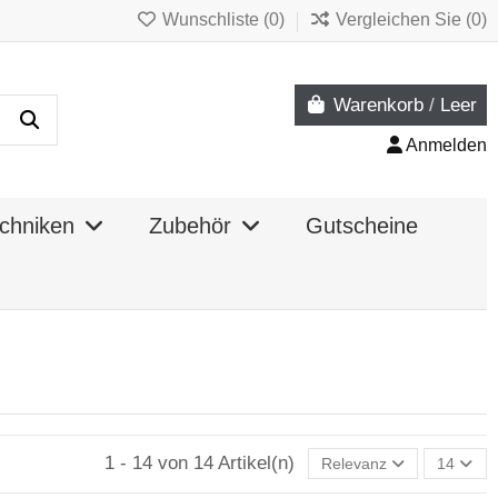
Wunschliste (
0
)
Vergleichen Sie (
0
)
Warenkorb
/
Leer
Anmelden
chniken
Zubehör
Gutscheine
1 - 14 von 14 Artikel(n)
Relevanz
14