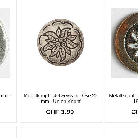
 mm -
Metallknopf Edelweiss mit Öse 23
Metallknopf E
mm - Union Knopf
18
CHF 3.90
C