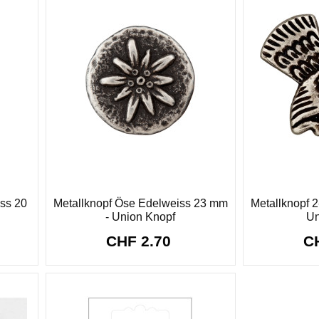
ss 20
Metallknopf Öse Edelweiss 23 mm
Metallknopf 
- Union Knopf
Un
CHF 2.70
C