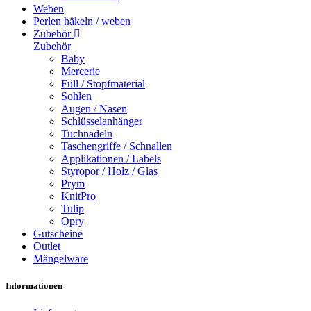
Weben
Perlen häkeln / weben
Zubehör
Zubehör
Baby
Mercerie
Füll / Stopfmaterial
Sohlen
Augen / Nasen
Schlüsselanhänger
Tuchnadeln
Taschengriffe / Schnallen
Applikationen / Labels
Styropor / Holz / Glas
Prym
KnitPro
Tulip
Opry
Gutscheine
Outlet
Mängelware
Informationen