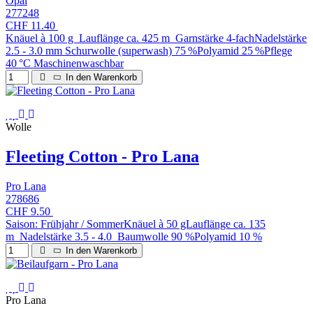
Opal
277248
CHF 11.40
Knäuel à 100 g Lauflänge ca. 425 m Garnstärke 4-fachNadelstärke
2.5 - 3.0 mm Schurwolle (superwash) 75 %Polyamid 25 %Pflege
40 °C Maschinenwaschbar
In den Warenkorb
Wolle
Fleeting Cotton - Pro Lana
Pro Lana
278686
CHF 9.50
Saison: Frühjahr / SommerKnäuel à 50 gLauflänge ca. 135
m Nadelstärke 3.5 - 4.0 Baumwolle 90 %Polyamid 10 %
In den Warenkorb
Pro Lana