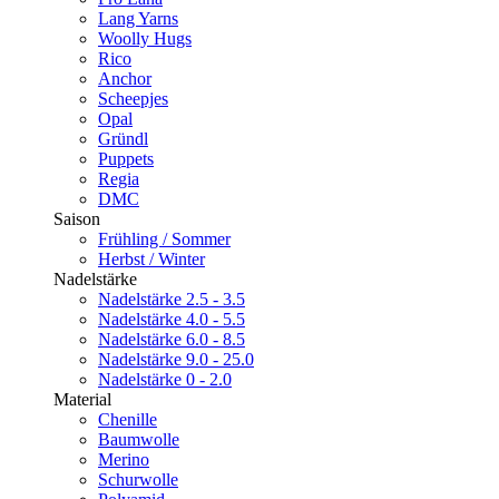
Lang Yarns
Woolly Hugs
Rico
Anchor
Scheepjes
Opal
Gründl
Puppets
Regia
DMC
Saison
Frühling / Sommer
Herbst / Winter
Nadelstärke
Nadelstärke 2.5 - 3.5
Nadelstärke 4.0 - 5.5
Nadelstärke 6.0 - 8.5
Nadelstärke 9.0 - 25.0
Nadelstärke 0 - 2.0
Material
Chenille
Baumwolle
Merino
Schurwolle