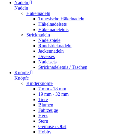
Nadeln
Nadeln
Häkelnadeln
Tunesische Häkelnadeln
Häkelnadelsets
Häkelnadeletuis
Stricknadeln
Nadelspiele
Rundstricknadeln
Jackennadeln
Diverses
Nadelsets
Stricknadeletuis / Taschen
Knöpfe
Knöpfe
Kinderknöpfe
7 mm - 18 mm
19 mm - 32 mm
Tiere
Blumen
Fahrzeuge
Herz
Stern
Gemüse / Obst
Hobby