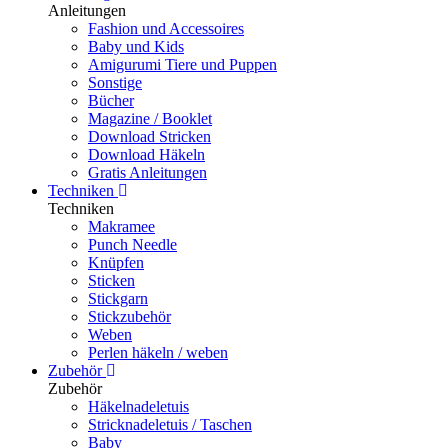
Anleitungen
Fashion und Accessoires
Baby und Kids
Amigurumi Tiere und Puppen
Sonstige
Bücher
Magazine / Booklet
Download Stricken
Download Häkeln
Gratis Anleitungen
Techniken
Techniken
Makramee
Punch Needle
Knüpfen
Sticken
Stickgarn
Stickzubehör
Weben
Perlen häkeln / weben
Zubehör
Zubehör
Häkelnadeletuis
Stricknadeletuis / Taschen
Baby