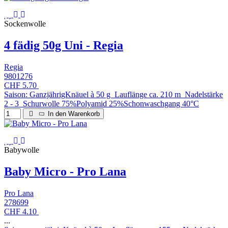
Sockenwolle
4 fädig 50g Uni - Regia
Regia
9801276
CHF 5.70
Saison: GanzjährigKnäuel à 50 g Lauflänge ca. 210 m Nadelstärke
2 - 3 Schurwolle 75%Polyamid 25%Schonwaschgang 40°C
In den Warenkorb
Babywolle
Baby Micro - Pro Lana
Pro Lana
278699
CHF 4.10
...