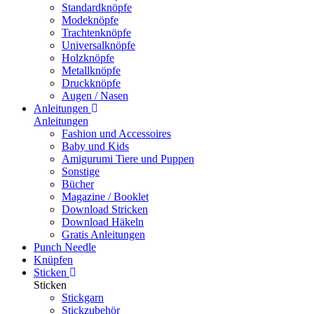
Standardknöpfe
Modeknöpfe
Trachtenknöpfe
Universalknöpfe
Holzknöpfe
Metallknöpfe
Druckknöpfe
Augen / Nasen
Anleitungen
Anleitungen
Fashion und Accessoires
Baby und Kids
Amigurumi Tiere und Puppen
Sonstige
Bücher
Magazine / Booklet
Download Stricken
Download Häkeln
Gratis Anleitungen
Punch Needle
Knüpfen
Sticken
Sticken
Stickgarn
Stickzubehör