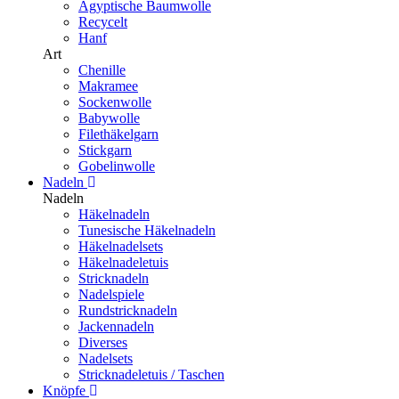
Ägyptische Baumwolle
Recycelt
Hanf
Art
Chenille
Makramee
Sockenwolle
Babywolle
Filethäkelgarn
Stickgarn
Gobelinwolle
Nadeln
Nadeln
Häkelnadeln
Tunesische Häkelnadeln
Häkelnadelsets
Häkelnadeletuis
Stricknadeln
Nadelspiele
Rundstricknadeln
Jackennadeln
Diverses
Nadelsets
Stricknadeletuis / Taschen
Knöpfe