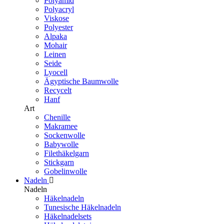
Polyamid
Polyacryl
Viskose
Polyester
Alpaka
Mohair
Leinen
Seide
Lyocell
Ägyptische Baumwolle
Recycelt
Hanf
Art
Chenille
Makramee
Sockenwolle
Babywolle
Filethäkelgarn
Stickgarn
Gobelinwolle
Nadeln
Nadeln
Häkelnadeln
Tunesische Häkelnadeln
Häkelnadelsets