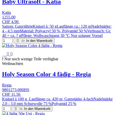
Baby Ultrasoft - Katia
Katia
1255.00
CHF 4.90
Saison: GanzjährigKnäuel à: 50 gLauflänge ca.: 120 mNadelstärke:
4 - 4.5 mmMaterial: Polyacryl 50 %, Polyamid 50 %Verbrauch: Gr.
40 = ca. ? gPflege: Wollwaschgang 30 °C Nur solange Vorrat!
In den Warenkorb
Nur noch wenige Teile verfügbar
Weihnachten
Holy Season Color 4 fädig - Regia
Regia
9801273-000HS
CHF 11.50
Knäuel à 100 g Lauflänge ca. 420 m Garnstärke 4-fachNadelstärke
2.0 - 3.0 mm Schurwolle 75 %Polyamid 25 %
In den Warenkorb