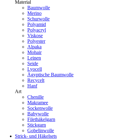
Material
Baumwolle
Merino
Schurwolle
Polyamid
Polyacryl
Viskose
Polyester
Alpaka
Mohair
Leinen
Seide
Lyocell
Ägyptische Baumwolle
Recycelt
Hanf
Art
Chenille
Makramee
Sockenwolle
Babywolle
Filethäkelgarn
Stickgarn
Gobelinwolle
Strick- und Häkelsets