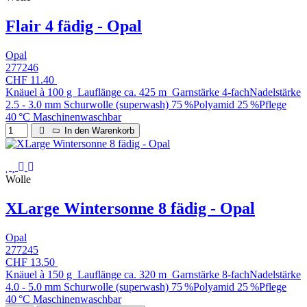
Flair 4 fädig - Opal
Opal
277246
CHF 11.40
Knäuel à 100 g Lauflänge ca. 425 m Garnstärke 4-fachNadelstärke
2.5 - 3.0 mm Schurwolle (superwash) 75 %Polyamid 25 %Pflege
40 °C Maschinenwaschbar
In den Warenkorb
Wolle
XLarge Wintersonne 8 fädig - Opal
Opal
277245
CHF 13.50
Knäuel à 150 g Lauflänge ca. 320 m Garnstärke 8-fachNadelstärke
4.0 - 5.0 mm Schurwolle (superwash) 75 %Polyamid 25 %Pflege
40 °C Maschinenwaschbar