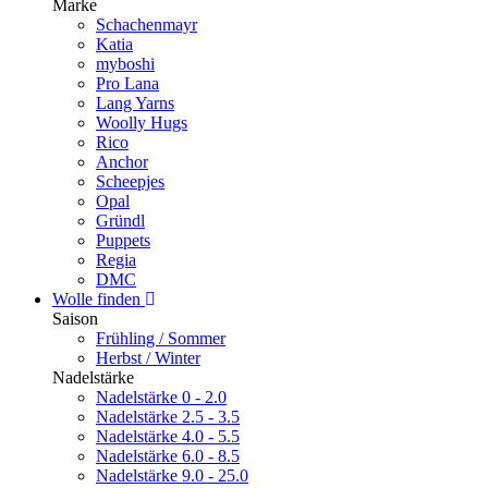
Marke
Schachenmayr
Katia
myboshi
Pro Lana
Lang Yarns
Woolly Hugs
Rico
Anchor
Scheepjes
Opal
Gründl
Puppets
Regia
DMC
Wolle finden
Saison
Frühling / Sommer
Herbst / Winter
Nadelstärke
Nadelstärke 0 - 2.0
Nadelstärke 2.5 - 3.5
Nadelstärke 4.0 - 5.5
Nadelstärke 6.0 - 8.5
Nadelstärke 9.0 - 25.0