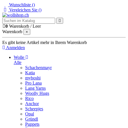
Wunschliste (
)
Vergleichen Sie (
)
0
Warenkorb
/
Leer
Warenkorb
×
Es gibt keine Artikel mehr in Ihrem Warenkorb
Anmelden
Wolle
Alle
Schachenmayr
Katia
myboshi
Pro Lana
Lang Yarns
Woolly Hugs
Rico
Anchor
Scheepjes
Opal
Gründl
Puppets