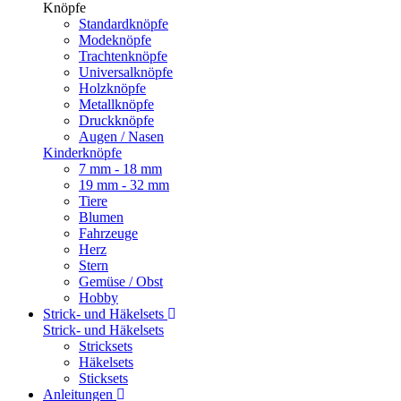
Knöpfe
Standardknöpfe
Modeknöpfe
Trachtenknöpfe
Universalknöpfe
Holzknöpfe
Metallknöpfe
Druckknöpfe
Augen / Nasen
Kinderknöpfe
7 mm - 18 mm
19 mm - 32 mm
Tiere
Blumen
Fahrzeuge
Herz
Stern
Gemüse / Obst
Hobby
Strick- und Häkelsets
Strick- und Häkelsets
Stricksets
Häkelsets
Sticksets
Anleitungen