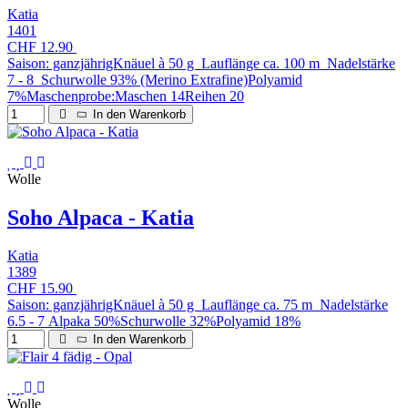
Katia
1401
CHF 12.90
Saison: ganzjährigKnäuel à 50 g Lauflänge ca. 100 m Nadelstärke
7 - 8 Schurwolle 93% (Merino Extrafine)Polyamid
7%Maschenprobe:Maschen 14Reihen 20
In den Warenkorb
Wolle
Soho Alpaca - Katia
Katia
1389
CHF 15.90
Saison: ganzjährigKnäuel à 50 g Lauflänge ca. 75 m Nadelstärke
6.5 - 7 Alpaka 50%Schurwolle 32%Polyamid 18%
In den Warenkorb
Wolle