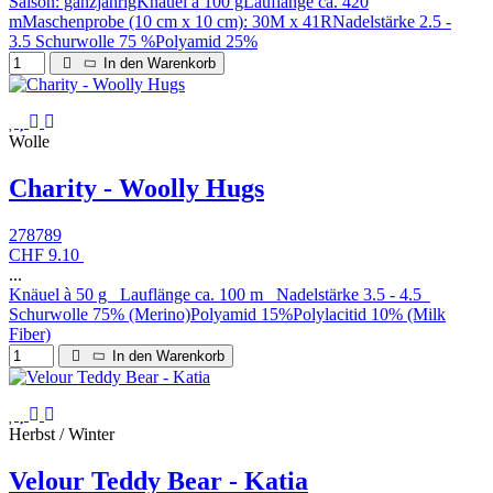
Saison: ganzjährigKnäuel à 100 gLauflänge ca. 420
mMaschenprobe (10 cm x 10 cm): 30M x 41RNadelstärke 2.5 -
3.5 Schurwolle 75 %Polyamid 25%
In den Warenkorb
Wolle
Charity - Woolly Hugs
278789
CHF 9.10
...
Knäuel à 50 g Lauflänge ca. 100 m Nadelstärke 3.5 - 4.5
Schurwolle 75% (Merino)Polyamid 15%Polylacitid 10% (Milk
Fiber)
In den Warenkorb
Herbst / Winter
Velour Teddy Bear - Katia