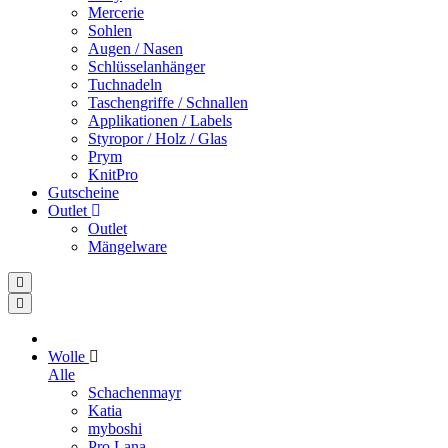
Mercerie
Sohlen
Augen / Nasen
Schlüsselanhänger
Tuchnadeln
Taschengriffe / Schnallen
Applikationen / Labels
Styropor / Holz / Glas
Prym
KnitPro
Gutscheine
Outlet
Outlet
Mängelware
Wolle
Alle
Schachenmayr
Katia
myboshi
Pro Lana