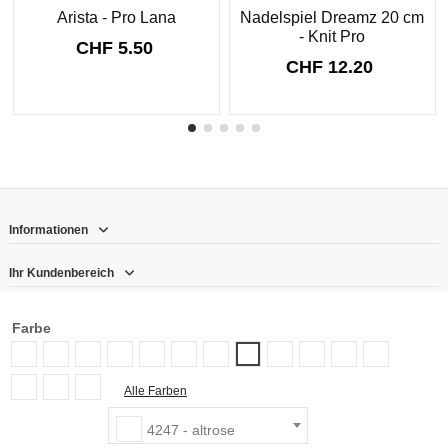
Arista - Pro Lana
Nadelspiel Dreamz 20 cm
- Knit Pro
CHF 5.50
CHF 12.20
Informationen
Ihr Kundenbereich
Kontakt
Farbe
0089- - fuchsia
0253 - hellgrün
0290 - sonne
0314 - aprikose
1442 - türkis
4212 - hellgrau
4237 - strohgelb
4251 - schwarz
4269 - creme
4280 - hellblau
4289 - mar
4247 - altrose
Follow us
4321 - weinrot
6332 - tanne
7001 - weiss
Alle Farben
Newsletter
4247 - altrose