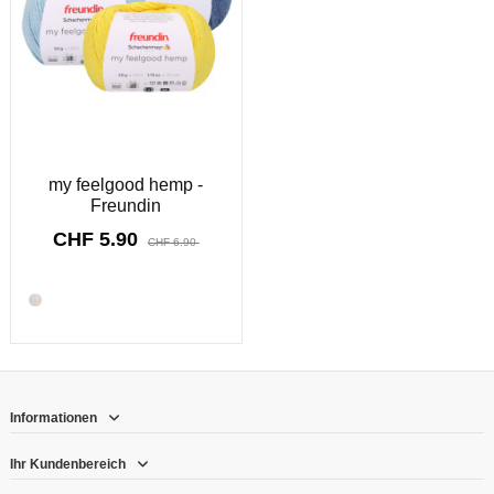
my feelgood hemp -
Freundin
CHF 5.90
CHF 6.90
8909
d.
11
:
57
:
51
Informationen
Ihr Kundenbereich