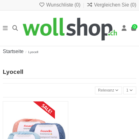
Wunschliste (
0
)
Vergleichen Sie (
0
)
0
Startseite
Lyocell
Lyocell
Relevanz
1
Sonderpreis!
-CHF 1.00