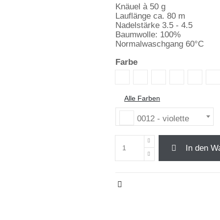
Knäuel à 50 g
Lauflänge ca. 80 m
Nadelstärke 3.5 - 4.5
Baumwolle: 100%
Normalwaschgang 60°C
Farbe
0001 - weiss
0002 - ecru
0004 - schwarz
0005 - dunk
0006 - 
00
Alle Farben
0012 - violette
In den W