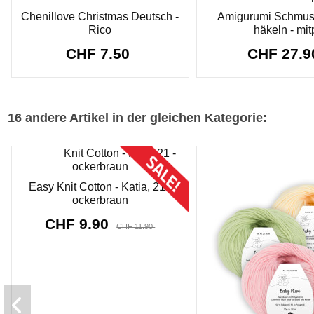
Chenillove Christmas Deutsch -
Amigurumi Schmus
Rico
häkeln - mit
CHF 7.50
CHF 27.
16 andere Artikel in der gleichen Kategorie:
Sonderpreis!
-CHF 2.00
Easy Knit Cotton - Katia, 21 -
ockerbraun
CHF 9.90
CHF 11.90
8912
d.
02
:
17
:
59