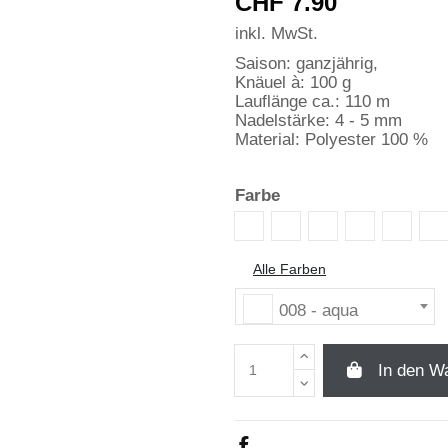
CHF 7.90
inkl. MwSt.
Saison: ganzjährig,
Knäuel à: 100 g
Lauflänge ca.: 110 m
Nadelstärke: 4 - 5 mm
Material: Polyester 100 %
Farbe
001 - creme
002 - natur
003 - vanille
004 - altros
005 - 
00
Alle Farben
008 - aqua
In den W