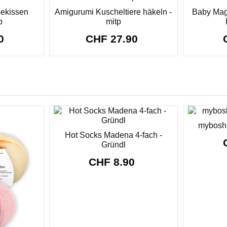
ekissen
Amigurumi Kuscheltiere häkeln -
Baby Mag
p
mitp
90
CHF 27.90
myboshi
Hot Socks Madena 4-fach -
Gründl
CHF 8.90