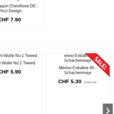
azin Chenillove DE -
Rico Design
CHF 7.90
Sonderpreis!
-CHF 1.60
 Wolle No.1 Tweed
Merino Extrafine 85 -
CHF 5.90
Schachenmayr
CHF 5.30
CHF 6.90
8912
d.
02
:
17
:
59