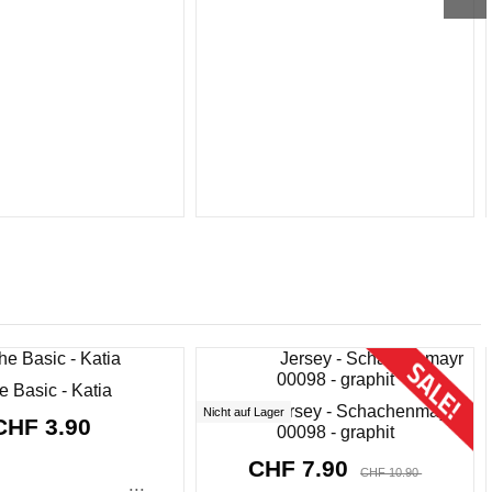
Sonderpreis!
-CHF 3.00
e Basic - Katia
Cotton Jersey - Schachenmayr,
Nicht auf Lager
CHF 3.90
00098 - graphit
CHF 7.90
CHF 10.90
...