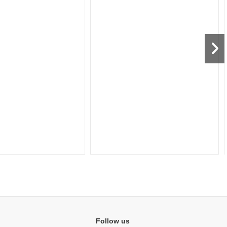
8912
d.
02
:
17
:
59
Follow us