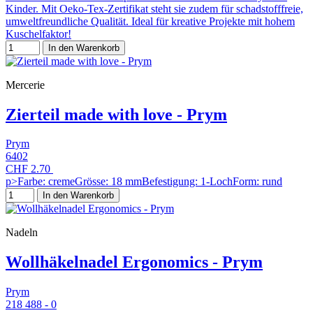
Kinder. Mit Oeko-Tex-Zertifikat steht sie zudem für schadstofffreie,
umweltfreundliche Qualität. Ideal für kreative Projekte mit hohem
Kuschelfaktor!
In den Warenkorb
Mercerie
Zierteil made with love - Prym
Prym
6402
CHF 2.70
p>Farbe: cremeGrösse: 18 mmBefestigung: 1-LochForm: rund
In den Warenkorb
Nadeln
Wollhäkelnadel Ergonomics - Prym
Prym
218 488 - 0