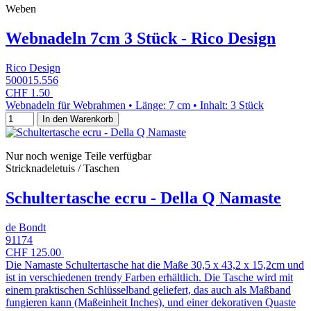
Weben
Webnadeln 7cm 3 Stück - Rico Design
Rico Design
500015.556
CHF 1.50
Webnadeln für Webrahmen • Länge: 7 cm • Inhalt: 3 Stück
In den Warenkorb
Nur noch wenige Teile verfügbar
Stricknadeletuis / Taschen
Schultertasche ecru - Della Q Namaste
de Bondt
91174
CHF 125.00
Die Namaste Schultertasche hat die Maße 30,5 x 43,2 x 15,2cm und
ist in verschiedenen trendy Farben erhältlich. Die Tasche wird mit
einem praktischen Schlüsselband geliefert, das auch als Maßband
fungieren kann (Maßeinheit Inches), und einer dekorativen Quaste