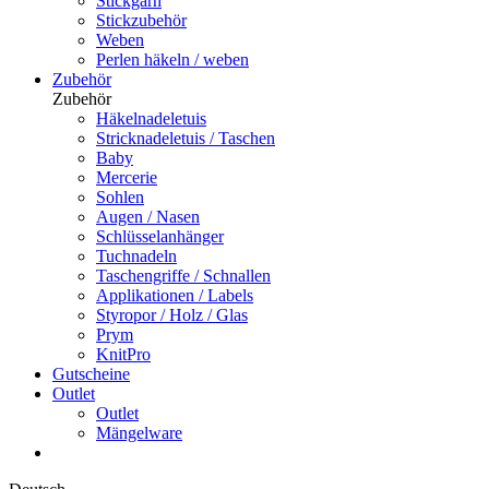
Stickgarn
Stickzubehör
Weben
Perlen häkeln / weben
Zubehör
Zubehör
Häkelnadeletuis
Stricknadeletuis / Taschen
Baby
Mercerie
Sohlen
Augen / Nasen
Schlüsselanhänger
Tuchnadeln
Taschengriffe / Schnallen
Applikationen / Labels
Styropor / Holz / Glas
Prym
KnitPro
Gutscheine
Outlet
Outlet
Mängelware