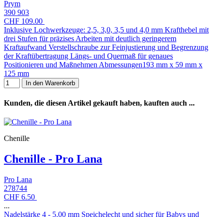
Prym
390 903
CHF 109.00
Inklusive Lochwerkzeuge: 2,5, 3,0, 3,5 und 4,0 mm Krafthebel mit
drei Stufen für präzises Arbeiten mit deutlich geringerem
Kraftaufwand Verstellschraube zur Feinjustierung und Begrenzung
der Kraftübertragung Längs- und Quermaß für genaues
Positionieren und Maßnehmen Abmessungen193 mm x 59 mm x
125 mm
In den Warenkorb
Kunden, die diesen Artikel gekauft haben, kauften auch ...
Chenille
Chenille - Pro Lana
Pro Lana
278744
CHF 6.50
...
Nadelstärke 4 - 5.00 mm Speichelecht und sicher für Babys und