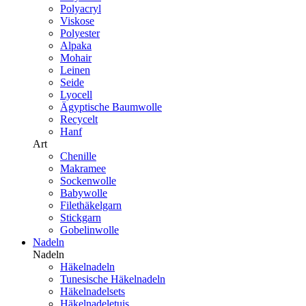
Polyacryl
Viskose
Polyester
Alpaka
Mohair
Leinen
Seide
Lyocell
Ägyptische Baumwolle
Recycelt
Hanf
Art
Chenille
Makramee
Sockenwolle
Babywolle
Filethäkelgarn
Stickgarn
Gobelinwolle
Nadeln
Nadeln
Häkelnadeln
Tunesische Häkelnadeln
Häkelnadelsets
Häkelnadeletuis