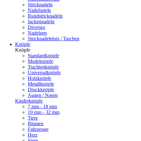
Stricknadeln
Nadelspiele
Rundstricknadeln
Jackennadeln
Diverses
Nadelsets
Stricknadeletuis / Taschen
Knöpfe
Knöpfe
Standardknöpfe
Modeknöpfe
Trachtenknöpfe
Universalknöpfe
Holzknöpfe
Metallknöpfe
Druckknöpfe
Augen / Nasen
Kinderknöpfe
7 mm - 18 mm
19 mm - 32 mm
Tiere
Blumen
Fahrzeuge
Herz
Stern