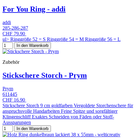
For You Ring - addi
addi
285-286-287
CHF 79.90
ul> Ringgröße 52 = S Ringgröße 54 = M Ringgröße 56 = L
In den Warenkorb
Zubehör
Stickschere Storch - Prym
Prym
611445
CHF 16.90
Stickschere Storch 9 cm goldfarben Vergoldete Storchenschere für
anspruchsvolle Handarbeiten Feine Spitze und sorgfältiger
Klingenschliff Exaktes Schneiden von Fäden oder Stoff-
Aussparungen
In den Warenkorb