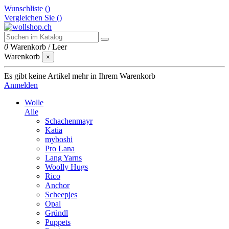
Wunschliste (
)
Vergleichen Sie (
)
0
Warenkorb
/
Leer
Warenkorb
×
Es gibt keine Artikel mehr in Ihrem Warenkorb
Anmelden
Wolle
Alle
Schachenmayr
Katia
myboshi
Pro Lana
Lang Yarns
Woolly Hugs
Rico
Anchor
Scheepjes
Opal
Gründl
Puppets