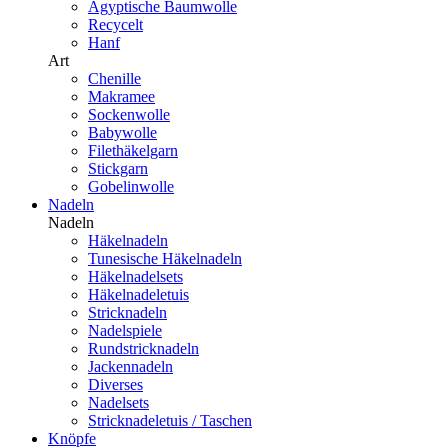
Ägyptische Baumwolle
Recycelt
Hanf
Art
Chenille
Makramee
Sockenwolle
Babywolle
Filethäkelgarn
Stickgarn
Gobelinwolle
Nadeln
Nadeln
Häkelnadeln
Tunesische Häkelnadeln
Häkelnadelsets
Häkelnadeletuis
Stricknadeln
Nadelspiele
Rundstricknadeln
Jackennadeln
Diverses
Nadelsets
Stricknadeletuis / Taschen
Knöpfe