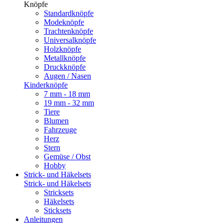
Knöpfe
Standardknöpfe
Modeknöpfe
Trachtenknöpfe
Universalknöpfe
Holzknöpfe
Metallknöpfe
Druckknöpfe
Augen / Nasen
Kinderknöpfe
7 mm - 18 mm
19 mm - 32 mm
Tiere
Blumen
Fahrzeuge
Herz
Stern
Gemüse / Obst
Hobby
Strick- und Häkelsets
Strick- und Häkelsets
Stricksets
Häkelsets
Sticksets
Anleitungen