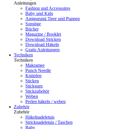
Anleitungen
Fashion und Accessoires
Baby und Kids
Amigurumi Tiere und Puppen
Sonstige
Bücher
Magazine / Booklet
Download Stricken
Download Häkeln
Gratis Anleitungen
Techniken
Techniken
Makramee
Punch Needle
Knüpfen
Sticken
Stickgarn
Stickzubehör
Weben
Perlen häkeln / weben
Zubehör
Zubehör
Häkelnadeletuis
Stricknadeletuis / Taschen
Baby