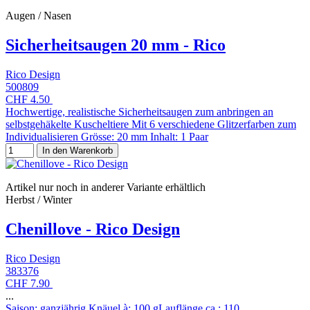
Augen / Nasen
Sicherheitsaugen 20 mm - Rico
Rico Design
500809
CHF 4.50
Hochwertige, realistische Sicherheitsaugen zum anbringen an
selbstgehäkelte Kuscheltiere Mit 6 verschiedene Glitzerfarben zum
Individualisieren Grösse: 20 mm Inhalt: 1 Paar
In den Warenkorb
Artikel nur noch in anderer Variante erhältlich
Herbst / Winter
Chenillove - Rico Design
Rico Design
383376
CHF 7.90
...
Saison: ganzjährig,Knäuel à: 100 gLauflänge ca.: 110