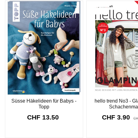
Sonderpreis!
-CHF -3.90
Süsse Häkelideen für Babys -
hello trend No3 - G
Topp
Schachenma
CHF 13.50
CHF 3.90
CH
8910
d.
03
:
33