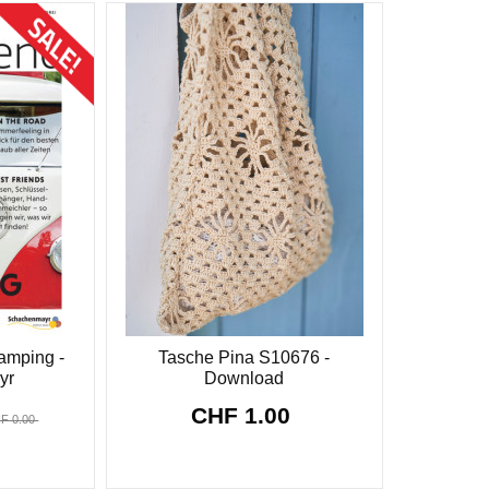
lamping -
Tasche Pina S10676 -
yr
Download
CHF 1.00
F 0.00
:
58