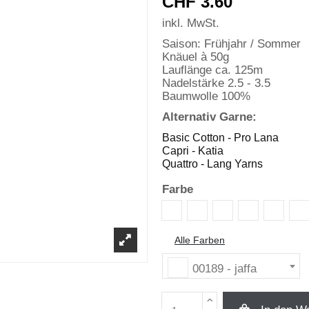
CHF 3.60
inkl. MwSt.
Saison: Frühjahr / Sommer
Knäuel à 50g
Lauflänge ca. 125m
Nadelstärke 2.5 - 3.5
Baumwolle 100%
Alternativ Garne:
Basic Cotton - Pro Lana
Capri - Katia
Quattro - Lang Yarns
Farbe
00106 - weiss
00113 - viollett
00114 - cyclam
00124 - mar
00128 
0
Alle Farben
00189 - jaffa