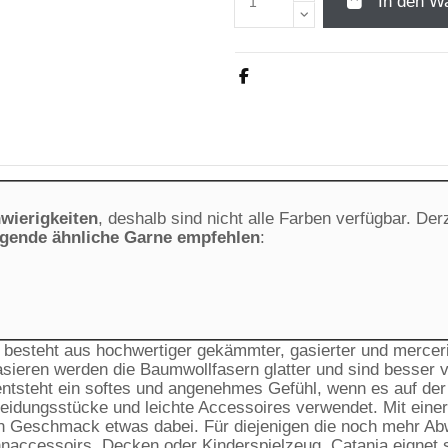
In den W
wierigkeiten
, deshalb sind nicht alle Farben verfügbar. De
lgende ähnliche Garne empfehlen
:
besteht aus hochwertiger gekämmter, gasierter und merceri
gasieren werden die Baumwollfasern glatter und sind besse
 entsteht ein softes und angenehmes Gefühl, wenn es auf d
eidungsstücke und leichte Accessoires verwendet. Mit einer
jeden Geschmack etwas dabei. Für diejenigen die noch mehr A
accessoirs, Decken oder Kinderspielzeug, Catania eignet sic