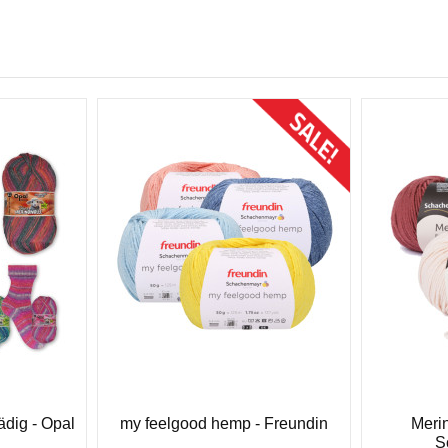
Sonderpreis!
-CHF 1.00
ädig - Opal
my feelgood hemp - Freundin
Merin
S