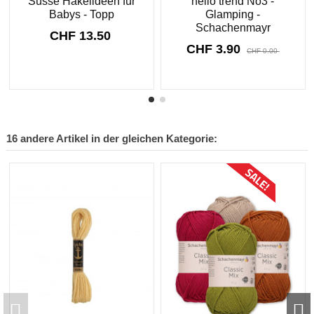
Süsse Häkelideen für
hello trend No3 -
Babys - Topp
Glamping -
Schachenmayr
CHF 13.50
CHF 3.90
CHF 0.00
8910
d.
16
:
33
:
31
16 andere Artikel in der gleichen Kategorie:
Sonderpreis!
-CHF 0.30