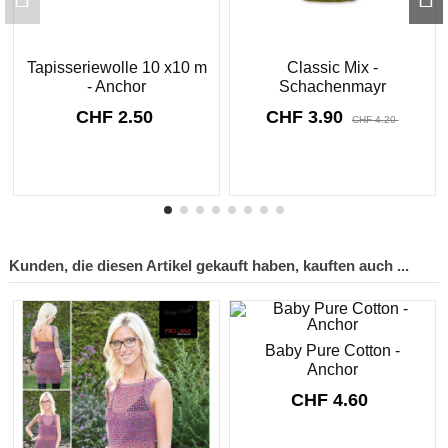
Tapisseriewolle 10 x10 m
Classic Mix -
- Anchor
Schachenmayr
CHF 2.50
CHF 3.90
CHF 4.20
8910
d.
16
:
33
:
31
Kunden, die diesen Artikel gekauft haben, kauften auch ...
Baby Pure Cotton -
Anchor
CHF 4.60
...