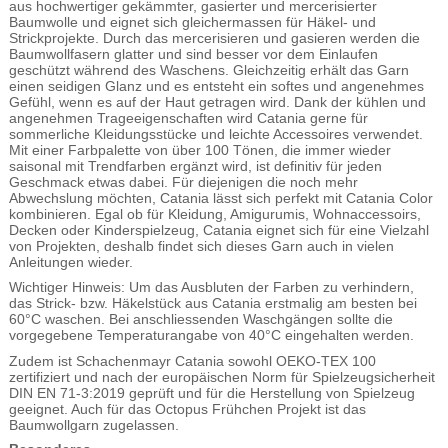
aus hochwertiger gekämmter, gasierter und mercerisierter
Baumwolle und eignet sich gleichermassen für Häkel- und
Strickprojekte. Durch das mercerisieren und gasieren werden die
Baumwollfasern glatter und sind besser vor dem Einlaufen
geschützt während des Waschens. Gleichzeitig erhält das Garn
einen seidigen Glanz und es entsteht ein softes und angenehmes
Gefühl, wenn es auf der Haut getragen wird. Dank der kühlen und
angenehmen Trageeigenschaften wird Catania gerne für
sommerliche Kleidungsstücke und leichte Accessoires verwendet.
Mit einer Farbpalette von über 100 Tönen, die immer wieder
saisonal mit Trendfarben ergänzt wird, ist definitiv für jeden
Geschmack etwas dabei. Für diejenigen die noch mehr
Abwechslung möchten, Catania lässt sich perfekt mit Catania Color
kombinieren. Egal ob für Kleidung, Amigurumis, Wohnaccessoirs,
Decken oder Kinderspielzeug, Catania eignet sich für eine Vielzahl
von Projekten, deshalb findet sich dieses Garn auch in vielen
Anleitungen wieder.
Wichtiger Hinweis: Um das Ausbluten der Farben zu verhindern,
das Strick- bzw. Häkelstück aus Catania erstmalig am besten bei
60°C waschen. Bei anschliessenden Waschgängen sollte die
vorgegebene Temperaturangabe von 40°C eingehalten werden.
Zudem ist Schachenmayr Catania sowohl OEKO-TEX 100
zertifiziert und nach der europäischen Norm für Spielzeugsicherheit
DIN EN 71-3:2019 geprüft und für die Herstellung von Spielzeug
geeignet. Auch für das Octopus Frühchen Projekt ist das
Baumwollgarn zugelassen.