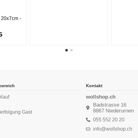
 20x7cm -
95
bereich
Kontakt
wollshop.ch
rlauf
n
Badstrasse 16
8867 Niederurnen
erfolgung Gast
055 552 20 20
info@wollshop.ch