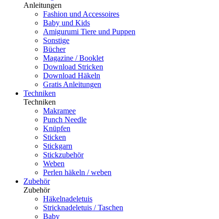
Anleitungen
Fashion und Accessoires
Baby und Kids
Amigurumi Tiere und Puppen
Sonstige
Bücher
Magazine / Booklet
Download Stricken
Download Häkeln
Gratis Anleitungen
Techniken
Techniken
Makramee
Punch Needle
Knüpfen
Sticken
Stickgarn
Stickzubehör
Weben
Perlen häkeln / weben
Zubehör
Zubehör
Häkelnadeletuis
Stricknadeletuis / Taschen
Baby