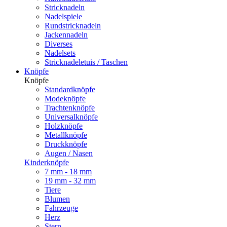
Stricknadeln
Nadelspiele
Rundstricknadeln
Jackennadeln
Diverses
Nadelsets
Stricknadeletuis / Taschen
Knöpfe
Knöpfe
Standardknöpfe
Modeknöpfe
Trachtenknöpfe
Universalknöpfe
Holzknöpfe
Metallknöpfe
Druckknöpfe
Augen / Nasen
Kinderknöpfe
7 mm - 18 mm
19 mm - 32 mm
Tiere
Blumen
Fahrzeuge
Herz
Stern