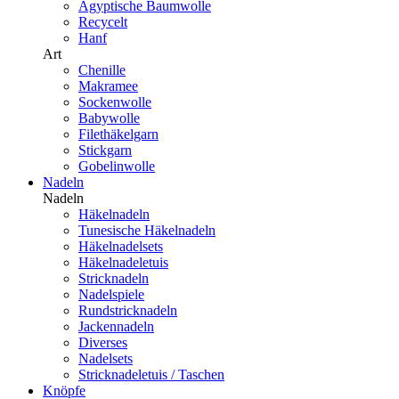
Ägyptische Baumwolle
Recycelt
Hanf
Art
Chenille
Makramee
Sockenwolle
Babywolle
Filethäkelgarn
Stickgarn
Gobelinwolle
Nadeln
Nadeln
Häkelnadeln
Tunesische Häkelnadeln
Häkelnadelsets
Häkelnadeletuis
Stricknadeln
Nadelspiele
Rundstricknadeln
Jackennadeln
Diverses
Nadelsets
Stricknadeletuis / Taschen
Knöpfe