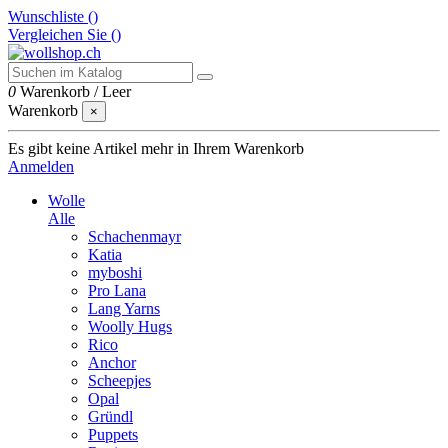
Wunschliste (
)
Vergleichen Sie (
)
0
Warenkorb
/
Leer
Warenkorb
×
Es gibt keine Artikel mehr in Ihrem Warenkorb
Anmelden
Wolle
Alle
Schachenmayr
Katia
myboshi
Pro Lana
Lang Yarns
Woolly Hugs
Rico
Anchor
Scheepjes
Opal
Gründl
Puppets