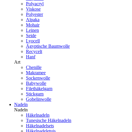
Polyacryl
Viskose
Polyester
Alpaka
Mohair
Leinen
Seide
Lyocell
Ägyptische Baumwolle
Recycelt
Hanf
Art
Chenille
Makramee
Sockenwolle
Babywolle
Filethäkelgarn
Stickgarn
Gobelinwolle
Nadeln
Nadeln
Häkelnadeln
Tunesische Häkelnadeln
Häkelnadelsets
Häkelnadeletuis