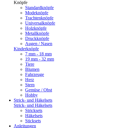
Knöpfe
Standardknöpfe
Modeknöpfe
Trachtenknöpfe
Universalknöpfe
Holzknöpfe
Metallknöpfe
Druckknöpfe
Augen / Nasen
Kinderknöpfe
7 mm - 18 mm
19 mm - 32 mm
Tiere
Blumen
Fahrzeuge
Herz
Stern
Gemüse / Obst
Hobby
Strick- und Häkelsets
Strick- und Häkelsets
Stricksets
Häkelsets
Sticksets
Anleitungen