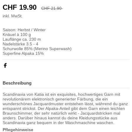
CHF 19.90
CHF 21.90
-CHF 2.00
inkl. MwSt.
Time left
8911
d.
14
:
17
:
01
Saison: Herbst / Winter
Knäuel à 100 g
Lauflänge ca. 230 m
Nadelstärke 3.5 - 4
Schurwolle 85% (Merino Superwash)
Superfine Alpaka 15%
Beschreibung
Scandinavia von Katia ist ein exquisites, hochwertiges Garn mit
revolutionärem elektronisch generierter Färbung, die ein
wunderschönes Jacquardmuster entstehen lässt, während du ganz
entspannt strickst. Der Alpaka-Anteil gibt dem Garn einen leichten
Braunschimmer, der sehr natürlich wirkt - Jacquardstricken mal
anders. Darüber hinaus kannst du deine Kleidungsstücke aus
Scandinavia ganz bequem in der Waschmaschine waschen.
Pflegehinweise