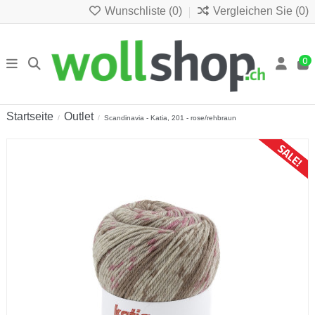
Wunschliste (
0
)
Vergleichen Sie (
0
)
0
Startseite
Outlet
Scandinavia - Katia, 201 - rose/rehbraun
Sonderpreis!
-CHF 2.00