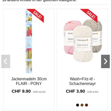
Sonderpreis!
Sonderpreis!
-CHF 2.60
-CHF 0.60
Jackennadeln 30cm
Wash+Filz-it! -
FLAIR - PONY
Schachenmayr
CHF 9.90
CHF 3.90
CHF 12.50
CHF 4.50
8911
d.
14
:
17
:
01
8911
d.
14
:
17
:
01