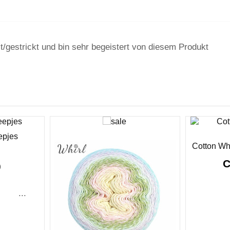
gestrickt und bin sehr begeistert von diesem Produkt
Sonderpreis!
-CHF 2.00
epjes
Cotton Wh
C
0
...