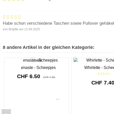
Habe schon verschiedene Taschen sowie Pullover gehäkelt/
von
Brigitte
am
12.09.2025
8 andere Artikel in der gleichen Kategorie:
Sonderpreis!
-CHF 1.45
Namaste - Scheepjes
Whirlette - Sche
CHF 6.50
CHF 7.95
CHF 7.4
8911
d.
02
:
55
:
01
...