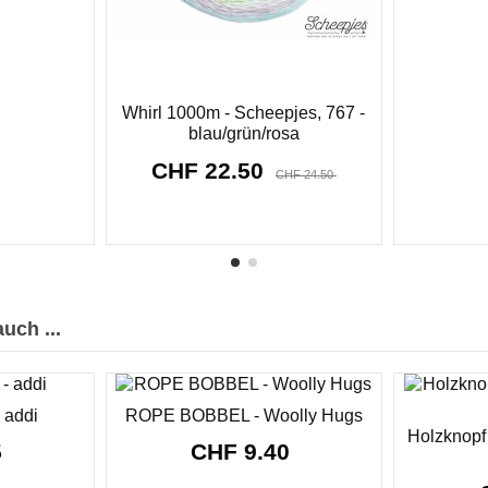
Whirl 1000m - Scheepjes, 767 -
blau/grün/rosa
CHF 22.50
CHF 24.50
8911
d.
02
:
55
:
01
uch ...
 addi
ROPE BOBBEL - Woolly Hugs
Holzknopf
5
CHF 9.40