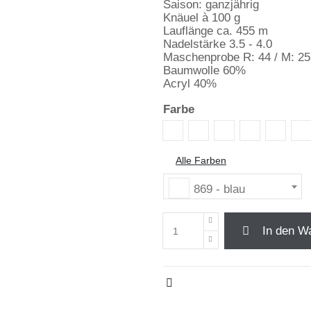
Saison: ganzjährig
Knäuel à 100 g
Lauflänge ca. 455 m
Nadelstärke 3.5 - 4.0
Maschenprobe R: 44 / M: 2
Baumwolle 60%
Acryl 40%
Farbe
851 - schwarz
852 - grau
853 - mango
854 - dunkel
855 - 
85
Alle Farben
869 - blau
In den W