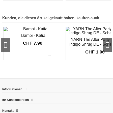
Sonderpreis!
Sonderpreis!
-CHF 1.45
-CHF 2.00
Cotton Whirlette - Scheepjes
Sweetheart Soft - Scheepjes
Whirlette - Scheepjes
Namaste - Scheepje
Whirl 1000m - Scheepjes
Cotton Whirl 1000m 
Kunden, die diesen Artikel gekauft haben, kauften auch ...
CHF 7.75
CHF 5.45
CHF 6.50
- blau/grün/rosa
Scheepjes
CHF 7.95
CHF 7.40
CHF 22.50
CHF 19.90
CHF 24.5
...
Bambi - Katia
...
...
YARN The After Party N
CHF 7.90
Indigo Shrug DE - Sche
CHF 1.00
...
Chenillove - Rico Design
Quattro - Lang Yarns
ROPE BOBBEL - Woolly
Doctor Bag Bloom - Kni
Eco Vita Raffia - D
The Basic - Katia
Mindful Wechselseile - Knit
CHF 3.90
CHF 7.90
CHF 64.70
CHF 9.40
CHF 3.90
CHF 9.40
YARN The After Party Nr.19
Pro
Read Between the Lines DE -
CHF 4.80
Scheppjes
Informationen
...
...
...
CHF 1.00
Ihr Kundenbereich
Kontakt