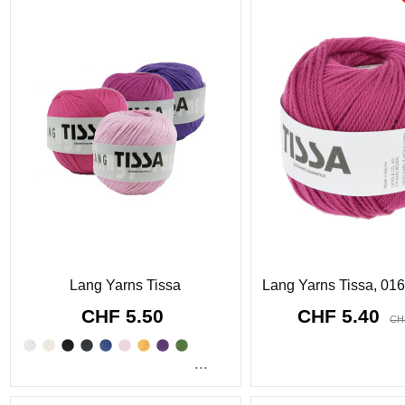
Sonderpreis!
-CHF 0.10
Lang Yarns Tissa
Lang Yarns Tissa, 016
CHF 5.50
CHF 5.40
CH
8911
d.
11
:
23
...