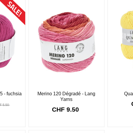
5 - fuchsia
Merino 120 Dégradé - Lang
Quat
Yarns
F 5.50
CHF 9.50
:
24