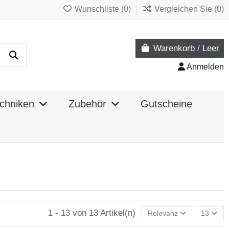
Wunschliste (
0
)
Vergleichen Sie (
0
)
Warenkorb
/
Leer
Anmelden
chniken
Zubehör
Gutscheine
1 - 13 von 13 Artikel(n)
Relevanz
13