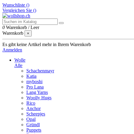
Wunschliste (
)
Vergleichen Sie (
)
0
Warenkorb
/
Leer
Warenkorb
×
Es gibt keine Artikel mehr in Ihrem Warenkorb
Anmelden
Wolle
Alle
Schachenmayr
Katia
myboshi
Pro Lana
Lang Yarns
Woolly Hugs
Rico
Anchor
Scheepjes
Opal
Gründl
Puppets