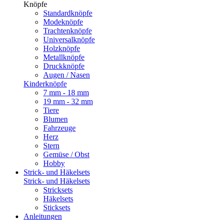
Knöpfe
Standardknöpfe
Modeknöpfe
Trachtenknöpfe
Universalknöpfe
Holzknöpfe
Metallknöpfe
Druckknöpfe
Augen / Nasen
Kinderknöpfe
7 mm - 18 mm
19 mm - 32 mm
Tiere
Blumen
Fahrzeuge
Herz
Stern
Gemüse / Obst
Hobby
Strick- und Häkelsets
Strick- und Häkelsets
Stricksets
Häkelsets
Sticksets
Anleitungen