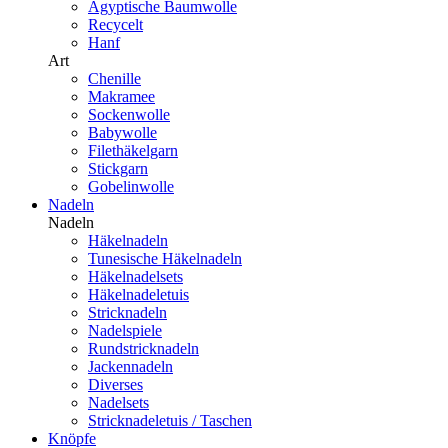
Ägyptische Baumwolle
Recycelt
Hanf
Art
Chenille
Makramee
Sockenwolle
Babywolle
Filethäkelgarn
Stickgarn
Gobelinwolle
Nadeln
Nadeln
Häkelnadeln
Tunesische Häkelnadeln
Häkelnadelsets
Häkelnadeletuis
Stricknadeln
Nadelspiele
Rundstricknadeln
Jackennadeln
Diverses
Nadelsets
Stricknadeletuis / Taschen
Knöpfe