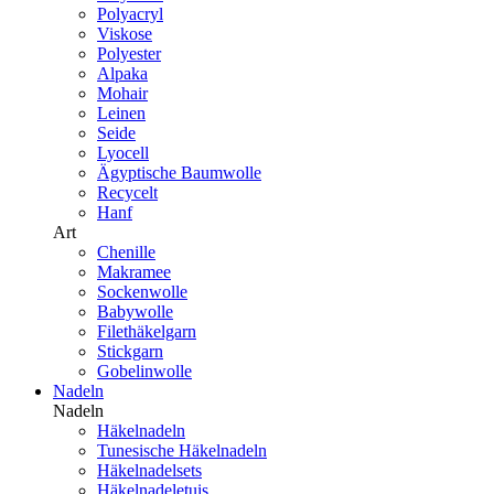
Polyacryl
Viskose
Polyester
Alpaka
Mohair
Leinen
Seide
Lyocell
Ägyptische Baumwolle
Recycelt
Hanf
Art
Chenille
Makramee
Sockenwolle
Babywolle
Filethäkelgarn
Stickgarn
Gobelinwolle
Nadeln
Nadeln
Häkelnadeln
Tunesische Häkelnadeln
Häkelnadelsets
Häkelnadeletuis