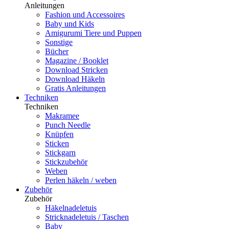
Anleitungen
Fashion und Accessoires
Baby und Kids
Amigurumi Tiere und Puppen
Sonstige
Bücher
Magazine / Booklet
Download Stricken
Download Häkeln
Gratis Anleitungen
Techniken
Techniken
Makramee
Punch Needle
Knüpfen
Sticken
Stickgarn
Stickzubehör
Weben
Perlen häkeln / weben
Zubehör
Zubehör
Häkelnadeletuis
Stricknadeletuis / Taschen
Baby