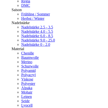
Regia
DMC
Saison
Frühling / Sommer
Herbst / Winter
Nadelstärke
Nadelstärke 2.5 - 3.5
Nadelstärke 4.0 - 5.5
Nadelstärke 6.0 - 8.5
Nadelstärke 9.0 - 25.0
Nadelstärke 0 - 2.0
Material
Chenille
Baumwolle
Merino
Schurwolle
Polyamid
Polyacryl
Viskose
Polyester
Alpaka
Mohair
Leinen
Seide
Lyocell