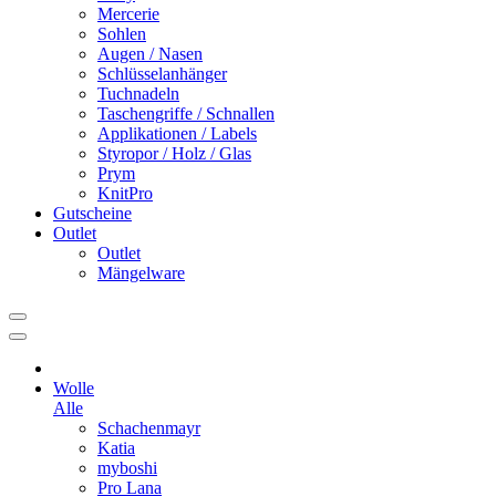
Mercerie
Sohlen
Augen / Nasen
Schlüsselanhänger
Tuchnadeln
Taschengriffe / Schnallen
Applikationen / Labels
Styropor / Holz / Glas
Prym
KnitPro
Gutscheine
Outlet
Outlet
Mängelware
Wolle
Alle
Schachenmayr
Katia
myboshi
Pro Lana