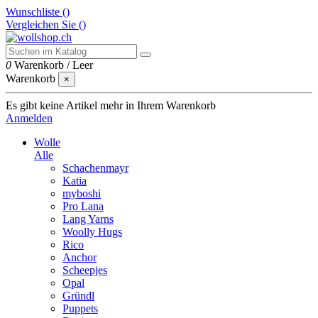
Wunschliste (
)
Vergleichen Sie (
)
0
Warenkorb
/
Leer
Warenkorb
×
Es gibt keine Artikel mehr in Ihrem Warenkorb
Anmelden
Wolle
Alle
Schachenmayr
Katia
myboshi
Pro Lana
Lang Yarns
Woolly Hugs
Rico
Anchor
Scheepjes
Opal
Gründl
Puppets