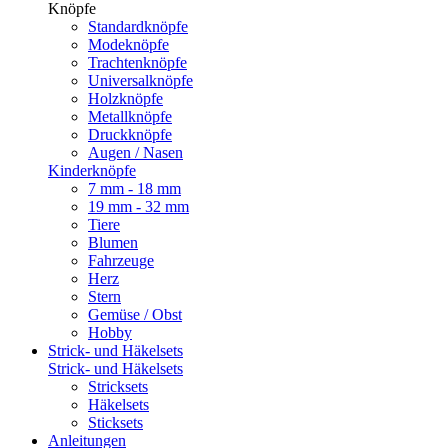
Knöpfe
Standardknöpfe
Modeknöpfe
Trachtenknöpfe
Universalknöpfe
Holzknöpfe
Metallknöpfe
Druckknöpfe
Augen / Nasen
Kinderknöpfe
7 mm - 18 mm
19 mm - 32 mm
Tiere
Blumen
Fahrzeuge
Herz
Stern
Gemüse / Obst
Hobby
Strick- und Häkelsets
Strick- und Häkelsets
Stricksets
Häkelsets
Sticksets
Anleitungen