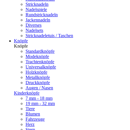
Stricknadeln
Nadelspiele
Rundstricknadeln
Jackennadeln
Diverses
Nadelsets
Stricknadeletuis / Taschen
Knöpfe
Knöpfe
Standardknöpfe
Modeknöpfe
Trachtenknöpfe
Universalknöpfe
Holzknöpfe
Metallknöpfe
Druckknöpfe
Augen / Nasen
Kinderknöpfe
7 mm - 18 mm
19 mm - 32 mm
Tiere
Blumen
Fahrzeuge
Herz
Stern