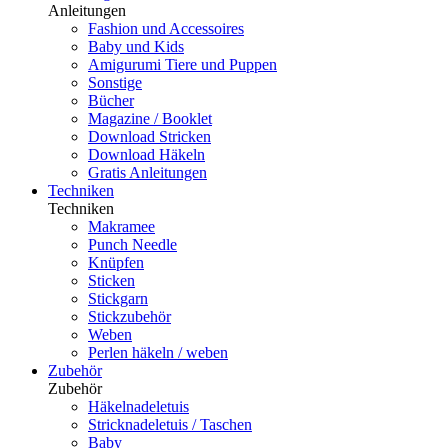
Anleitungen
Fashion und Accessoires
Baby und Kids
Amigurumi Tiere und Puppen
Sonstige
Bücher
Magazine / Booklet
Download Stricken
Download Häkeln
Gratis Anleitungen
Techniken
Techniken
Makramee
Punch Needle
Knüpfen
Sticken
Stickgarn
Stickzubehör
Weben
Perlen häkeln / weben
Zubehör
Zubehör
Häkelnadeletuis
Stricknadeletuis / Taschen
Baby