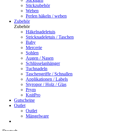
Stickgarn
Stickzubehör
Weben
Perlen häkeln / weben
Zubehör
Zubehör
Häkelnadeletuis
Stricknadeletuis / Taschen
Baby
Mercerie
Sohlen
Augen / Nasen
Schlüsselanhänger
Tuchnadeln
Taschengriffe / Schnallen
Applikationen / Labels
Styropor / Holz / Glas
Prym
KnitPro
Gutscheine
Outlet
Outlet
Mängelware