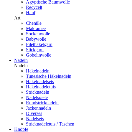
Ägyptische Baumwolle
Recycelt
Hanf
Art
Chenille
Makramee
Sockenwolle
Babywolle
Filethäkelgarn
Stickgarn
Gobelinwolle
Nadeln
Nadeln
Häkelnadeln
Tunesische Häkelnadeln
Häkelnadelsets
Häkelnadeletuis
Stricknadeln
Nadelspiele
Rundstricknadeln
Jackennadeln
Diverses
Nadelsets
Stricknadeletuis / Taschen
Knöpfe