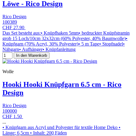
Löwe - Rico Design
Rico Design
100389
CHF 27.90
Das Set besteht aus:• Knüpfhaken 5mm• bedruckter Knüpfstramin
grob 15 Loch/10cm 32x32cm (60% Polyester, 40% Baumwolle)•
Knüpfgarn (70% Acryl, 30% Polyester)• 5 m Tape• Stopfnadel•
Nähgarn• Aufhänger• Knüpfanleitung
In den Warenkorb
Wolle
Hooki Hooki Knüpfgarn 6.5 cm - Rico
Design
Rico Design
100000
CHF 1.50
...
• Knüpfgarn aus Acryl und Polyester für textile Home Deko •
Länge: 6,5cm • Inhalt: 200 Fäden