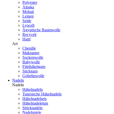
Polyester
Alpaka
Mohair
Leinen
Seide
Lyocell
Ägyptische Baumwolle
Recycelt
Hanf
Art
Chenille
Makramee
Sockenwolle
Babywolle
Filethäkelgarn
Stickgarn
Gobelinwolle
Nadeln
Nadeln
Häkelnadeln
Tunesische Häkelnadeln
Häkelnadelsets
Häkelnadeletuis
Stricknadeln
Nadelspiele