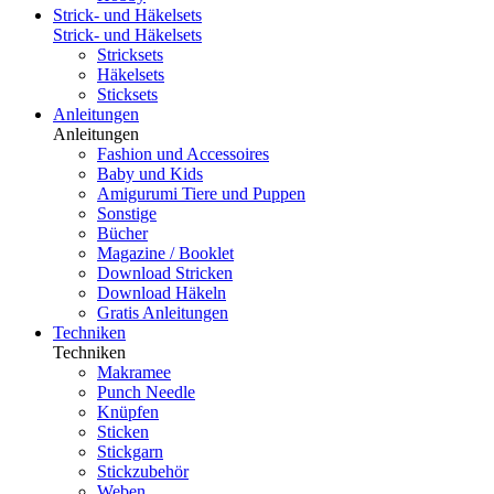
Strick- und Häkelsets
Strick- und Häkelsets
Stricksets
Häkelsets
Sticksets
Anleitungen
Anleitungen
Fashion und Accessoires
Baby und Kids
Amigurumi Tiere und Puppen
Sonstige
Bücher
Magazine / Booklet
Download Stricken
Download Häkeln
Gratis Anleitungen
Techniken
Techniken
Makramee
Punch Needle
Knüpfen
Sticken
Stickgarn
Stickzubehör
Weben