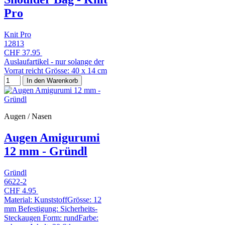
Pro
Knit Pro
12813
CHF 37.95
Auslaufartikel - nur solange der
Vorrat reicht Grösse: 40 x 14 cm
In den Warenkorb
Augen / Nasen
Augen Amigurumi
12 mm - Gründl
Gründl
6622-2
CHF 4.95
Material: KunststoffGrösse: 12
mm Befestigung: Sicherheits-
Steckaugen Form: rundFarbe: