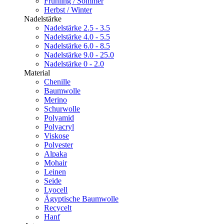
Frühling / Sommer
Herbst / Winter
Nadelstärke
Nadelstärke 2.5 - 3.5
Nadelstärke 4.0 - 5.5
Nadelstärke 6.0 - 8.5
Nadelstärke 9.0 - 25.0
Nadelstärke 0 - 2.0
Material
Chenille
Baumwolle
Merino
Schurwolle
Polyamid
Polyacryl
Viskose
Polyester
Alpaka
Mohair
Leinen
Seide
Lyocell
Ägyptische Baumwolle
Recycelt
Hanf