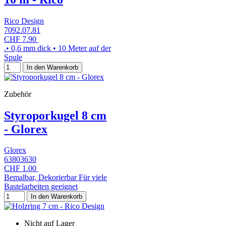
Rico Design
7092.07.81
CHF 7.90
.• 0,6 mm dick • 10 Meter auf der
Spule
In den Warenkorb
Zubehör
Styroporkugel 8 cm
- Glorex
Glorex
63803630
CHF 1.00
Bemalbar, Dekorierbar Für viele
Bastelarbeiten geeignet
In den Warenkorb
Nicht auf Lager