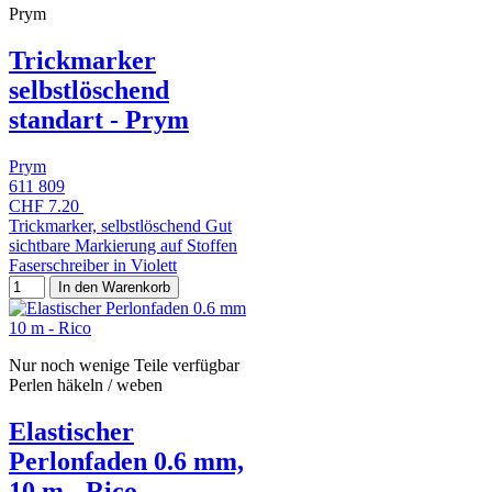
Prym
Trickmarker
selbstlöschend
standart - Prym
Prym
611 809
CHF 7.20
Trickmarker, selbstlöschend Gut
sichtbare Markierung auf Stoffen
Faserschreiber in Violett
In den Warenkorb
Nur noch wenige Teile verfügbar
Perlen häkeln / weben
Elastischer
Perlonfaden 0.6 mm,
10 m - Rico