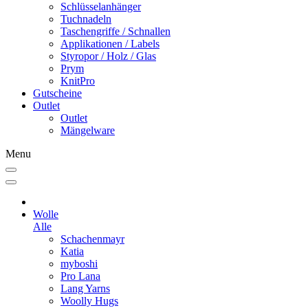
Schlüsselanhänger
Tuchnadeln
Taschengriffe / Schnallen
Applikationen / Labels
Styropor / Holz / Glas
Prym
KnitPro
Gutscheine
Outlet
Outlet
Mängelware
Menu
Wolle
Alle
Schachenmayr
Katia
myboshi
Pro Lana
Lang Yarns
Woolly Hugs