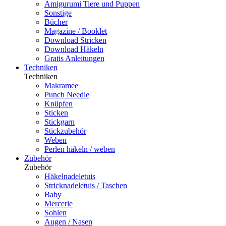
Amigurumi Tiere und Puppen
Sonstige
Bücher
Magazine / Booklet
Download Stricken
Download Häkeln
Gratis Anleitungen
Techniken
Techniken
Makramee
Punch Needle
Knüpfen
Sticken
Stickgarn
Stickzubehör
Weben
Perlen häkeln / weben
Zubehör
Zubehör
Häkelnadeletuis
Stricknadeletuis / Taschen
Baby
Mercerie
Sohlen
Augen / Nasen