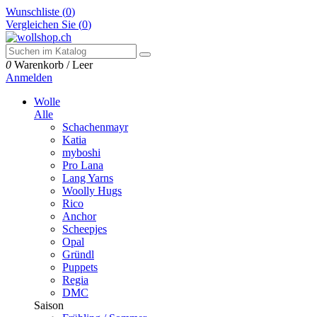
Wunschliste (
0
)
Vergleichen Sie (
0
)
0
Warenkorb
/
Leer
Anmelden
Wolle
Alle
Schachenmayr
Katia
myboshi
Pro Lana
Lang Yarns
Woolly Hugs
Rico
Anchor
Scheepjes
Opal
Gründl
Puppets
Regia
DMC
Saison