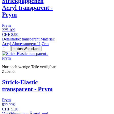
Strickpüppchen
Acryl transparent -
Prym
Prym
225 109
CHF 8.90
Detailfarbe: transparent Material:
Acryl Abmessungen: 11,7cm
In den Warenkorb
Nur noch wenige Teile verfügbar
Zubehör
Strick-Elastic
transparent - Prym
Prym
977 770
CHF 5.20
Verstärkung von Ärmel- und