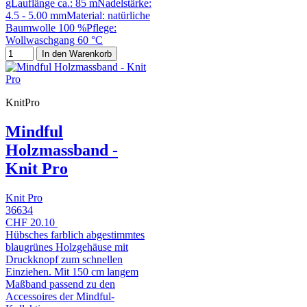
gLauflänge ca.: 85 mNadelstärke:
4.5 - 5.00 mmMaterial: natürliche
Baumwolle 100 %Pflege:
Wollwaschgang 60 °C
In den Warenkorb
KnitPro
Mindful
Holzmassband -
Knit Pro
Knit Pro
36634
CHF 20.10
Hübsches farblich abgestimmtes
blaugrünes Holzgehäuse mit
Druckknopf zum schnellen
Einziehen. Mit 150 cm langem
Maßband passend zu den
Accessoires der Mindful-