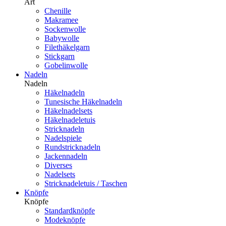
Art
Chenille
Makramee
Sockenwolle
Babywolle
Filethäkelgarn
Stickgarn
Gobelinwolle
Nadeln
Nadeln
Häkelnadeln
Tunesische Häkelnadeln
Häkelnadelsets
Häkelnadeletuis
Stricknadeln
Nadelspiele
Rundstricknadeln
Jackennadeln
Diverses
Nadelsets
Stricknadeletuis / Taschen
Knöpfe
Knöpfe
Standardknöpfe
Modeknöpfe