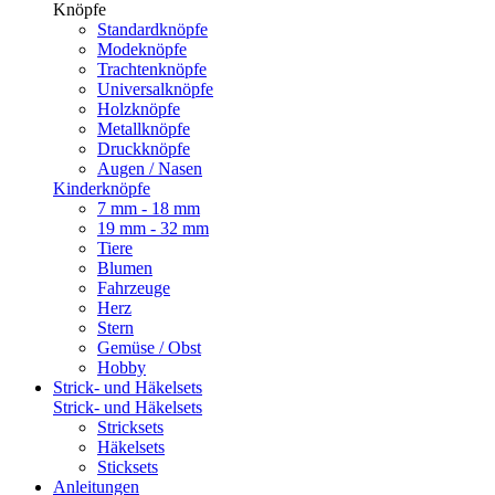
Knöpfe
Standardknöpfe
Modeknöpfe
Trachtenknöpfe
Universalknöpfe
Holzknöpfe
Metallknöpfe
Druckknöpfe
Augen / Nasen
Kinderknöpfe
7 mm - 18 mm
19 mm - 32 mm
Tiere
Blumen
Fahrzeuge
Herz
Stern
Gemüse / Obst
Hobby
Strick- und Häkelsets
Strick- und Häkelsets
Stricksets
Häkelsets
Sticksets
Anleitungen