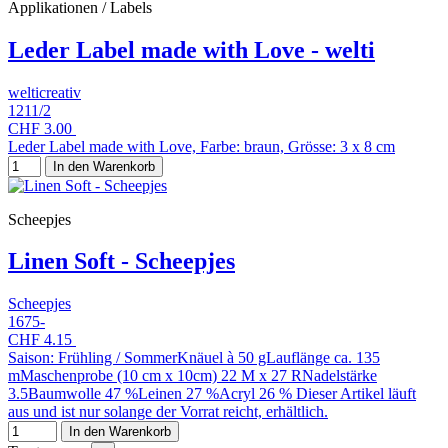
Applikationen / Labels
Leder Label made with Love - welti
welticreativ
1211/2
CHF 3.00
Leder Label made with Love, Farbe: braun, Grösse: 3 x 8 cm
In den Warenkorb
Scheepjes
Linen Soft - Scheepjes
Scheepjes
1675-
CHF 4.15
Saison: Frühling / SommerKnäuel à 50 gLauflänge ca. 135
mMaschenprobe (10 cm x 10cm) 22 M x 27 RNadelstärke
3.5Baumwolle 47 %Leinen 27 %Acryl 26 % Dieser Artikel läuft
aus und ist nur solange der Vorrat reicht, erhältlich.
In den Warenkorb