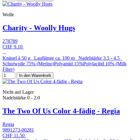
Wolle
Charity - Woolly Hugs
278789
CHF 9.10
...
Knäuel à 50 g Lauflänge ca. 100 m Nadelstärke 3.5 - 4.5
Schurwolle 75% (Merino)Polyamid 15%Polylacitid 10% (Milk
Fiber)
In den Warenkorb
Nicht auf Lager
Nadelstärke 0 - 2.0
The Two Of Us Color 4-fädig - Regia
Regia
9891273-00281
CHF 11.50