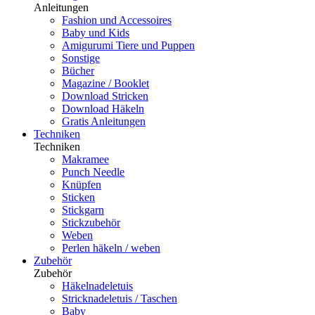
Anleitungen
Fashion und Accessoires
Baby und Kids
Amigurumi Tiere und Puppen
Sonstige
Bücher
Magazine / Booklet
Download Stricken
Download Häkeln
Gratis Anleitungen
Techniken
Techniken
Makramee
Punch Needle
Knüpfen
Sticken
Stickgarn
Stickzubehör
Weben
Perlen häkeln / weben
Zubehör
Zubehör
Häkelnadeletuis
Stricknadeletuis / Taschen
Baby