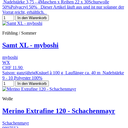
Nadelstärke 3,75 - 4Maschen x Reihen 22 x 30Schurwolle
50%Polyacryl 50% Dieser Artikel läuft aus und ist nur solange der
Vorrat reicht, erhältlich.
In den Warenkorb
Frühling / Sommer
Samt XL - myboshi
myboshi
WX
CHF 11.90
Saison: ganzjährigKnäuel à 100 g Lauflänge ca. 40 m Nadelstärke
9 - 10 Polyester 100%
In den Warenkorb
Wolle
Merino Extrafine 120 - Schachenmayr
Schachenmayr