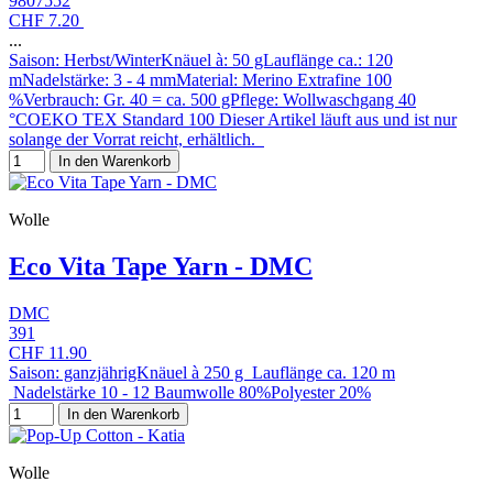
9807552
CHF 7.20
...
Saison: Herbst/WinterKnäuel à: 50 gLauflänge ca.: 120
mNadelstärke: 3 - 4 mmMaterial: Merino Extrafine 100
%Verbrauch: Gr. 40 = ca. 500 gPflege: Wollwaschgang 40
°COEKO TEX Standard 100 Dieser Artikel läuft aus und ist nur
solange der Vorrat reicht, erhältlich.
In den Warenkorb
Wolle
Eco Vita Tape Yarn - DMC
DMC
391
CHF 11.90
Saison: ganzjährigKnäuel à 250 g Lauflänge ca. 120 m
Nadelstärke 10 - 12 Baumwolle 80%Polyester 20%
In den Warenkorb
Wolle