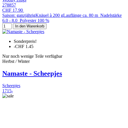
278857
CHF 17.90
Saison: ganzjährigKnäuel à 200 gLauflänge ca. 80 m Nadelstärke
6.0 - 8.0 Polyester 100 %
In den Warenkorb
Sonderpreis!
-CHF 1.45
Nur noch wenige Teile verfügbar
Herbst / Winter
Namaste - Scheepjes
Scheepjes
1715-