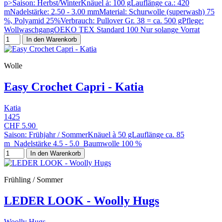
p>Saison: Herbst/WinterKnäuel à: 100 gLauflänge ca.: 420
mNadelstärke: 2.50 - 3.00 mmMaterial: Schurwolle (superwash) 75
%, Polyamid 25%Verbrauch: Pullover Gr. 38 = ca. 500 gPflege:
WollwaschgangOEKO TEX Standard 100 Nur solange Vorrat
In den Warenkorb
Wolle
Easy Crochet Capri - Katia
Katia
1425
CHF 5.90
Saison: Frühjahr / SommerKnäuel à 50 gLauflänge ca. 85
m Nadelstärke 4.5 - 5.0 Baumwolle 100 %
In den Warenkorb
Frühling / Sommer
LEDER LOOK - Woolly Hugs
Woolly Hugs