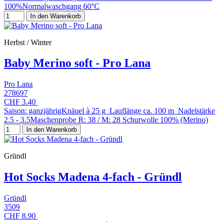
100%Normalwaschgang 60°C
In den Warenkorb
Herbst / Winter
Baby Merino soft - Pro Lana
Pro Lana
278697
CHF 3.40
Saison: ganzjährigKnäuel à 25 g Lauflänge ca. 100 m Nadelstärke
2.5 - 3.5Maschenprobe R: 38 / M: 28 Schurwolle 100% (Merino)
In den Warenkorb
Gründl
Hot Socks Madena 4-fach - Gründl
Gründl
3509
CHF 8.90