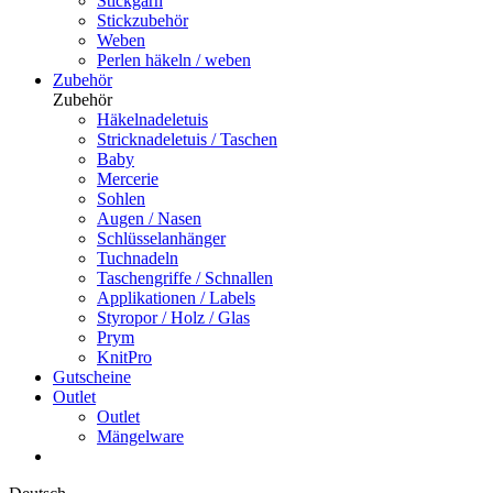
Stickgarn
Stickzubehör
Weben
Perlen häkeln / weben
Zubehör
Zubehör
Häkelnadeletuis
Stricknadeletuis / Taschen
Baby
Mercerie
Sohlen
Augen / Nasen
Schlüsselanhänger
Tuchnadeln
Taschengriffe / Schnallen
Applikationen / Labels
Styropor / Holz / Glas
Prym
KnitPro
Gutscheine
Outlet
Outlet
Mängelware