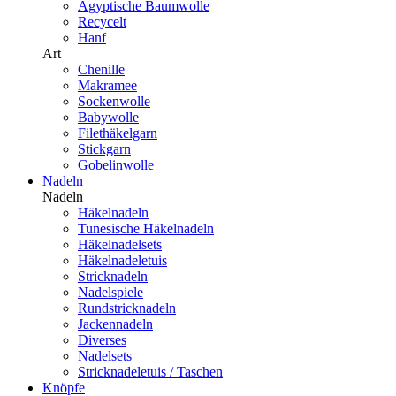
Ägyptische Baumwolle
Recycelt
Hanf
Art
Chenille
Makramee
Sockenwolle
Babywolle
Filethäkelgarn
Stickgarn
Gobelinwolle
Nadeln
Nadeln
Häkelnadeln
Tunesische Häkelnadeln
Häkelnadelsets
Häkelnadeletuis
Stricknadeln
Nadelspiele
Rundstricknadeln
Jackennadeln
Diverses
Nadelsets
Stricknadeletuis / Taschen
Knöpfe