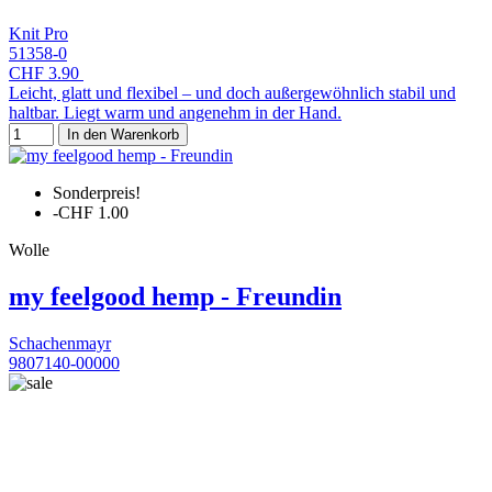
Knit Pro
51358-0
CHF 3.90
Leicht, glatt und flexibel – und doch außergewöhnlich stabil und
haltbar. Liegt warm und angenehm in der Hand.
In den Warenkorb
Sonderpreis!
-CHF 1.00
Wolle
my feelgood hemp - Freundin
Schachenmayr
9807140-00000