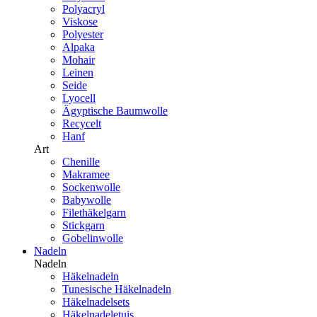
Polyacryl
Viskose
Polyester
Alpaka
Mohair
Leinen
Seide
Lyocell
Ägyptische Baumwolle
Recycelt
Hanf
Art
Chenille
Makramee
Sockenwolle
Babywolle
Filethäkelgarn
Stickgarn
Gobelinwolle
Nadeln
Nadeln
Häkelnadeln
Tunesische Häkelnadeln
Häkelnadelsets
Häkelnadeletuis