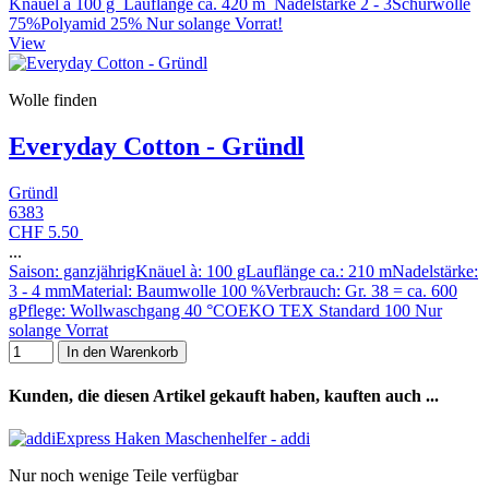
Knäuel à 100 g Lauflänge ca. 420 m Nadelstärke 2 - 3Schurwolle
75%Polyamid 25% Nur solange Vorrat!
View
Wolle finden
Everyday Cotton - Gründl
Gründl
6383
CHF 5.50
...
Saison: ganzjährigKnäuel à: 100 gLauflänge ca.: 210 mNadelstärke:
3 - 4 mmMaterial: Baumwolle 100 %Verbrauch: Gr. 38 = ca. 600
gPflege: Wollwaschgang 40 °COEKO TEX Standard 100 Nur
solange Vorrat
In den Warenkorb
Kunden, die diesen Artikel gekauft haben, kauften auch ...
Nur noch wenige Teile verfügbar