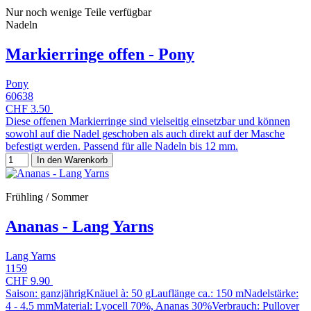
Nur noch wenige Teile verfügbar
Nadeln
Markierringe offen - Pony
Pony
60638
CHF 3.50
Diese offenen Markierringe sind vielseitig einsetzbar und können
sowohl auf die Nadel geschoben als auch direkt auf der Masche
befestigt werden. Passend für alle Nadeln bis 12 mm.
In den Warenkorb
Frühling / Sommer
Ananas - Lang Yarns
Lang Yarns
1159
CHF 9.90
Saison: ganzjährigKnäuel à: 50 gLauflänge ca.: 150 mNadelstärke:
4 - 4.5 mmMaterial: Lyocell 70%, Ananas 30%Verbrauch: Pullover