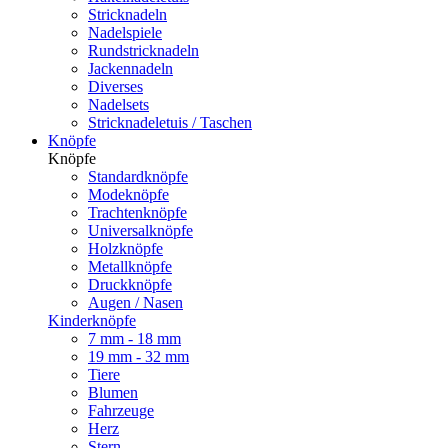
Stricknadeln
Nadelspiele
Rundstricknadeln
Jackennadeln
Diverses
Nadelsets
Stricknadeletuis / Taschen
Knöpfe
Knöpfe
Standardknöpfe
Modeknöpfe
Trachtenknöpfe
Universalknöpfe
Holzknöpfe
Metallknöpfe
Druckknöpfe
Augen / Nasen
Kinderknöpfe
7 mm - 18 mm
19 mm - 32 mm
Tiere
Blumen
Fahrzeuge
Herz
Stern