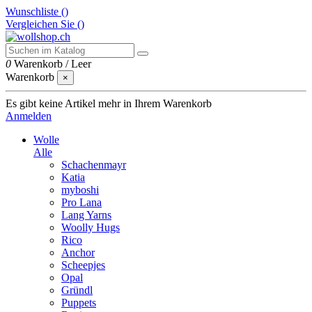
Wunschliste (
)
Vergleichen Sie (
)
0
Warenkorb
/
Leer
Warenkorb
×
Es gibt keine Artikel mehr in Ihrem Warenkorb
Anmelden
Wolle
Alle
Schachenmayr
Katia
myboshi
Pro Lana
Lang Yarns
Woolly Hugs
Rico
Anchor
Scheepjes
Opal
Gründl
Puppets