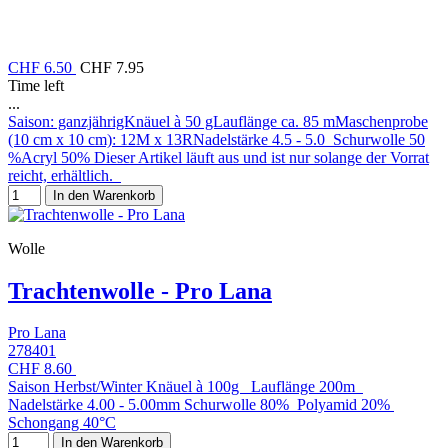
CHF 6.50
CHF 7.95
Time left
...
Saison: ganzjährigKnäuel à 50 gLauflänge ca. 85 mMaschenprobe
(10 cm x 10 cm): 12M x 13RNadelstärke 4.5 - 5.0 Schurwolle 50
%Acryl 50% Dieser Artikel läuft aus und ist nur solange der Vorrat
reicht, erhältlich.
In den Warenkorb
Wolle
Trachtenwolle - Pro Lana
Pro Lana
278401
CHF 8.60
Saison Herbst/Winter Knäuel à 100g Lauflänge 200m
Nadelstärke 4.00 - 5.00mm Schurwolle 80% Polyamid 20%
Schongang 40°C
In den Warenkorb