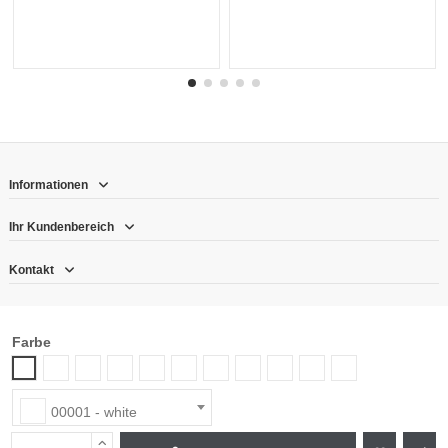
8908
d.
04
:
15
:
20
Informationen
Ihr Kundenbereich
Kontakt
Follow us
Farbe
Newsletter
00004 - skin
00005 - sand
00012 - fox
00022 - dandelion
00025 - brick
00035 - blush
00047 - lavender
00052 - cloud
00090 - silver
00092 - metal
00001 - white
00001 - white