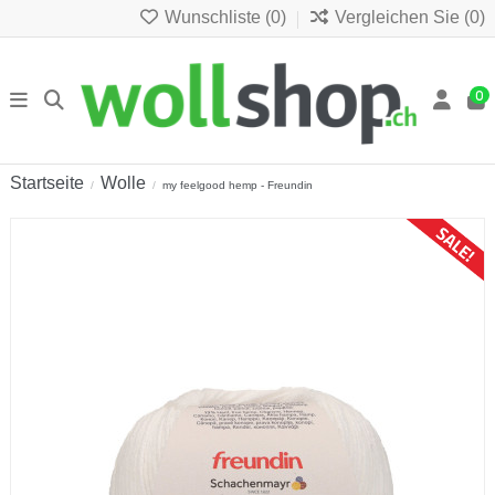
Wunschliste (
0
)
Vergleichen Sie (
0
)
0
Startseite
Wolle
my feelgood hemp - Freundin
Sonderpreis!
-CHF 1.00