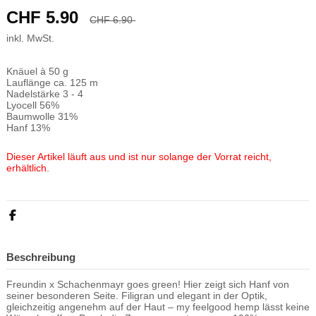
CHF 5.90
CHF 6.90
-CHF 1.00
inkl. MwSt.
Time left
8908
d.
04
:
15
:
20
Knäuel à 50 g
Lauflänge ca. 125 m
Nadelstärke 3 - 4
Lyocell 56%
Baumwolle 31%
Hanf 13%
Dieser Artikel läuft aus und ist nur solange der Vorrat reicht,
erhältlich.
Beschreibung
Freundin x Schachenmayr goes green! Hier zeigt sich Hanf von
seiner besonderen Seite. Filigran und elegant in der Optik,
gleichzeitig angenehm auf der Haut – my feelgood hemp lässt keine