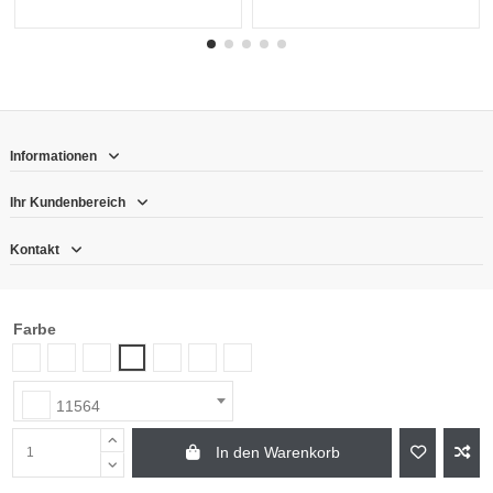
Informationen
Ihr Kundenbereich
Kontakt
Follow us
Farbe
Newsletter
11561
11560
11563
11565
11566
11567
11564
11564
In den Warenkorb