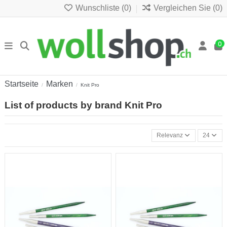
Wunschliste (
0
)
Vergleichen Sie (
0
)
0
Startseite
Marken
Knit Pro
List of products by brand Knit Pro
Relevanz
24