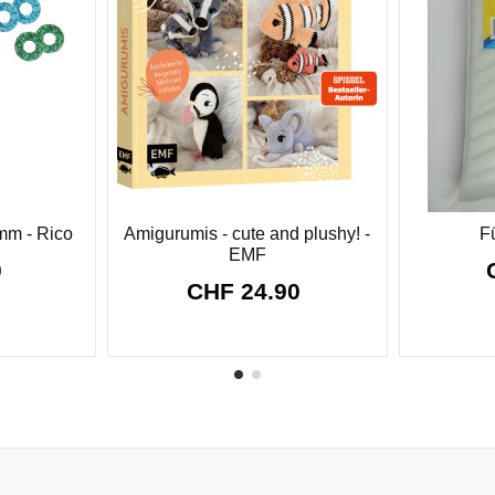
mm - Rico
Amigurumis - cute and plushy! -
Fü
EMF
0
CHF 24.90