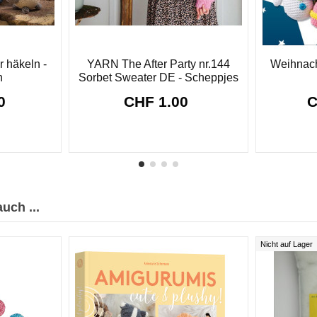
r häkeln -
YARN The After Party nr.144
Weihnacht
n
Sorbet Sweater DE - Scheppjes
50
CHF 1.00
C
uch ...
Nicht auf Lager