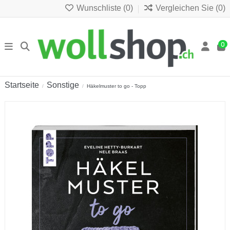
Wunschliste (
0
)
Vergleichen Sie (
0
)
0
Startseite
Sonstige
Häkelmuster to go - Topp