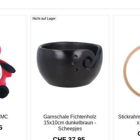
Nicht auf Lager
 DMC
Garnschale Fichtenholz
Stickrah
15x10cm dunkelbraun -
x
25
Scheepjes
CHF 37.95