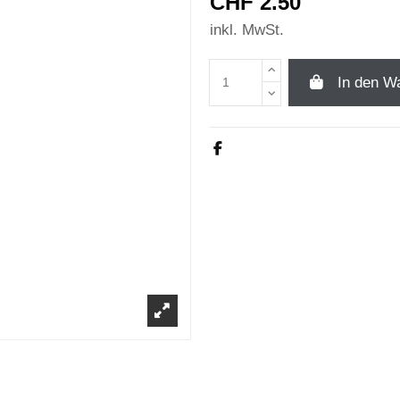
CHF 2.50
inkl. MwSt.
In den W