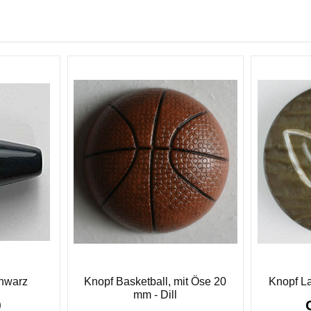
chwarz
Knopf Basketball, mit Öse 20
Knopf La
mm - Dill
0