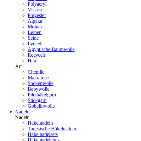
Polyacryl
Viskose
Polyester
Alpaka
Mohair
Leinen
Seide
Lyocell
Ägyptische Baumwolle
Recycelt
Hanf
Art
Chenille
Makramee
Sockenwolle
Babywolle
Filethäkelgarn
Stickgarn
Gobelinwolle
Nadeln
Nadeln
Häkelnadeln
Tunesische Häkelnadeln
Häkelnadelsets
Häkelnadeletuis