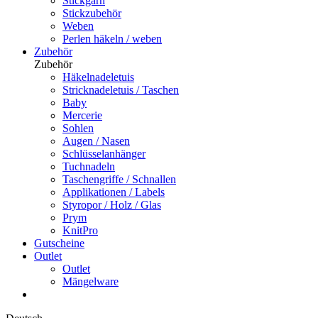
Stickgarn
Stickzubehör
Weben
Perlen häkeln / weben
Zubehör
Zubehör
Häkelnadeletuis
Stricknadeletuis / Taschen
Baby
Mercerie
Sohlen
Augen / Nasen
Schlüsselanhänger
Tuchnadeln
Taschengriffe / Schnallen
Applikationen / Labels
Styropor / Holz / Glas
Prym
KnitPro
Gutscheine
Outlet
Outlet
Mängelware