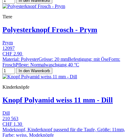
In den Warenkorb
Tiere
Polyesterknopf Frosch - Prym
Prym
12097
CHF 2.90
Material: PolyesterGrösse: 20 mmBefestigung: mit ÖseForm:
FroschPflege: Normalwaschgang 40 °C
In den Warenkorb
Kinderknöpfe
Knopf Polyamid weiss 11 mm - Dill
Dill
210 563
CHF 1.30
Modeknopf, Kinderknopf passend für die Taufe, Größe: 11mm,
Farbe: weiss, Modeknöpfe