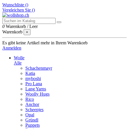
Wunschliste (
)
Vergleichen Sie (
)
0
Warenkorb
/
Leer
Warenkorb
×
Es gibt keine Artikel mehr in Ihrem Warenkorb
Anmelden
Wolle
Alle
Schachenmayr
Katia
myboshi
Pro Lana
Lang Yarns
Woolly Hugs
Rico
Anchor
Scheepjes
Opal
Gründl
Puppets