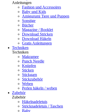
Anleitungen
Fashion und Accessoires
Baby und Kids
Amigurumi Tiere und Puppen
Sonstige
Bücher
Magazine / Booklet
Download Stricken
Download Häkeln
Gratis Anleitungen
Techniken
Techniken
Makramee
Punch Needle
Knüpfen
Sticken
Stickgarn
Stickzubehör
Weben
Perlen häkeln / weben
Zubehör
Zubehör
Häkelnadeletuis
Stricknadeletuis / Taschen
Baby