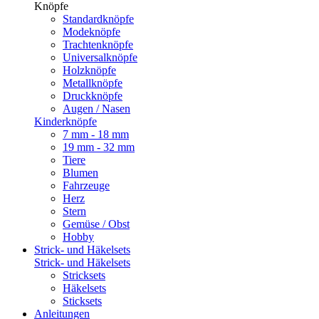
Knöpfe
Standardknöpfe
Modeknöpfe
Trachtenknöpfe
Universalknöpfe
Holzknöpfe
Metallknöpfe
Druckknöpfe
Augen / Nasen
Kinderknöpfe
7 mm - 18 mm
19 mm - 32 mm
Tiere
Blumen
Fahrzeuge
Herz
Stern
Gemüse / Obst
Hobby
Strick- und Häkelsets
Strick- und Häkelsets
Stricksets
Häkelsets
Sticksets
Anleitungen