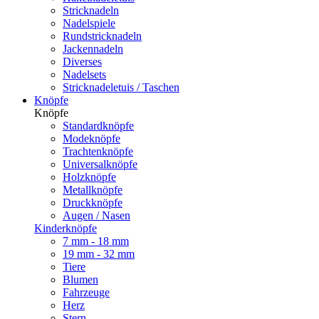
Stricknadeln
Nadelspiele
Rundstricknadeln
Jackennadeln
Diverses
Nadelsets
Stricknadeletuis / Taschen
Knöpfe
Knöpfe
Standardknöpfe
Modeknöpfe
Trachtenknöpfe
Universalknöpfe
Holzknöpfe
Metallknöpfe
Druckknöpfe
Augen / Nasen
Kinderknöpfe
7 mm - 18 mm
19 mm - 32 mm
Tiere
Blumen
Fahrzeuge
Herz
Stern