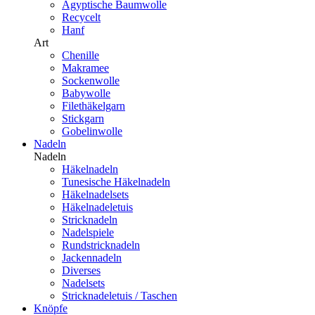
Ägyptische Baumwolle
Recycelt
Hanf
Art
Chenille
Makramee
Sockenwolle
Babywolle
Filethäkelgarn
Stickgarn
Gobelinwolle
Nadeln
Nadeln
Häkelnadeln
Tunesische Häkelnadeln
Häkelnadelsets
Häkelnadeletuis
Stricknadeln
Nadelspiele
Rundstricknadeln
Jackennadeln
Diverses
Nadelsets
Stricknadeletuis / Taschen
Knöpfe