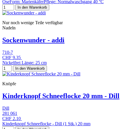
ÖseForm: MarienkäferPflege: Normalwaschgang 40 °C
In den Warenkorb
Nur noch wenige Teile verfügbar
Nadeln
Sockenwunder - addi
710-7
CHF 9.35
Nickelfrei Länge: 25 cm
In den Warenkorb
Knöpfe
Kinderknopf Schneeflocke 20 mm - Dill
Dill
281 061
CHF 2.10
Kinderknopf Schneeflocke - Dill (1 Stk.) 20 mm