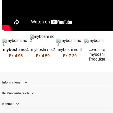
myboshi no.1
myboshi no.2
myboshi no.3
...weitere
myboshi
Fr. 4.95
Fr. 4.50
Fr. 7
.20
Produkte
Informationen
Ihr Kundenbereich
Kontakt