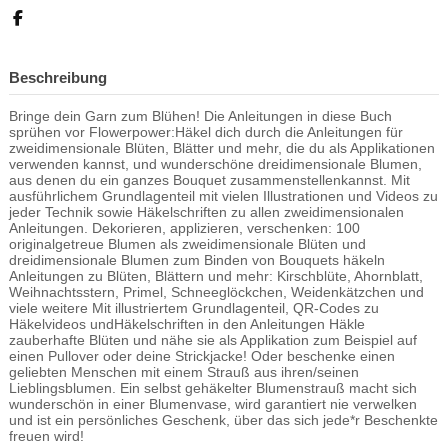
Beschreibung
Bringe dein Garn zum Blühen! Die Anleitungen in diese Buch
sprühen vor Flowerpower:Häkel dich durch die Anleitungen für
zweidimensionale Blüten, Blätter und mehr, die du als Applikationen
verwenden kannst, und wunderschöne dreidimensionale Blumen,
aus denen du ein ganzes Bouquet zusammenstellenkannst. Mit
ausführlichem Grundlagenteil mit vielen Illustrationen und Videos zu
jeder Technik sowie Häkelschriften zu allen zweidimensionalen
Anleitungen. Dekorieren, applizieren, verschenken: 100
originalgetreue Blumen als zweidimensionale Blüten und
dreidimensionale Blumen zum Binden von Bouquets häkeln
Anleitungen zu Blüten, Blättern und mehr: Kirschblüte, Ahornblatt,
Weihnachtsstern, Primel, Schneeglöckchen, Weidenkätzchen und
viele weitere Mit illustriertem Grundlagenteil, QR-Codes zu
Häkelvideos undHäkelschriften in den Anleitungen Häkle
zauberhafte Blüten und nähe sie als Applikation zum Beispiel auf
einen Pullover oder deine Strickjacke! Oder beschenke einen
geliebten Menschen mit einem Strauß aus ihren/seinen
Lieblingsblumen. Ein selbst gehäkelter Blumenstrauß macht sich
wunderschön in einer Blumenvase, wird garantiert nie verwelken
und ist ein persönliches Geschenk, über das sich jede*r Beschenkte
freuen wird!