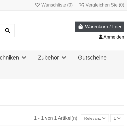
Wunschliste (
0
)
Vergleichen Sie (
0
)
Warenkorb
/
Leer
Anmelden
chniken
Zubehör
Gutscheine
1 - 1 von 1 Artikel(n)
Relevanz
1