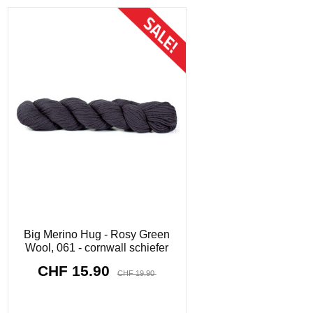
Sonderpreis!
-CHF 4.00
Big Merino Hug - Rosy Green
Wool, 061 - cornwall schiefer
CHF 15.90
CHF 19.90
8911
d.
22
:
36
:
59