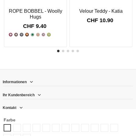
ROPE BOBBEL - Woolly
Velour Teddy - Katia
Hugs
CHF 10.90
CHF 9.40
Informationen
Ihr Kundenbereich
Kontakt
Farbe
Follow us
2 - schwarz
3 - naturweiß
4 - rot
5 - marine
6 - puder
7 - rauchbeige
8 - beige
10 - grau
11 - royal
12 - olive
13 - pistazi
1 - weiß
Newsletter