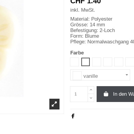
CHF 1.40
inkl. MwSt.
Material: Polyester
Grösse: 14 mm
Befestigung: 2-Loch
Form: Blume
Pflege: Normalwaschgang 4
Farbe
weiss- per
apricot
rosa
mint
he
vanille
vanille
In den W