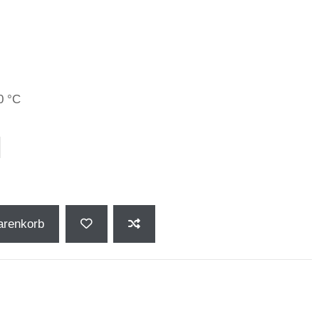
0 °C
llblau
arenkorb