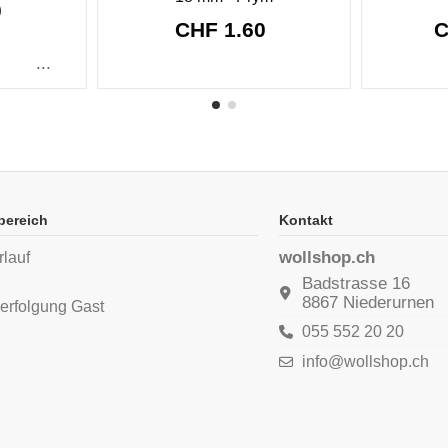
0
CHF 1.60
C
...
bereich
Kontakt
wollshop.ch
rlauf
n
Badstrasse 16
8867 Niederurnen
erfolgung Gast
055 552 20 20
info@wollshop.ch